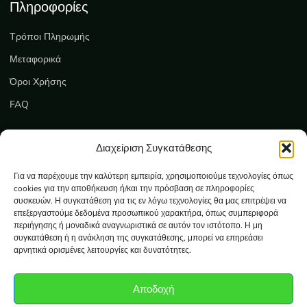
Πληροφορίες
Τρόποι Πληρωμής
Μεταφορικά
Όροι Χρήσης
FAQ
Εξυπηρέτηση
Διαχείριση Συγκατάθεσης
Επικοινωνία
Για να παρέχουμε την καλύτερη εμπειρία, χρησιμοποιούμε τεχνολογίες όπως
cookies για την αποθήκευση ή/και την πρόσβαση σε πληροφορίες
Ο λογαριασμός μου
συσκευών. Η συγκατάθεση για τις εν λόγω τεχνολογίες θα μας επιτρέψει να
επεξεργαστούμε δεδομένα προσωπικού χαρακτήρα, όπως συμπεριφορά
Καλάθι
περιήγησης ή μοναδικά αναγνωριστικά σε αυτόν τον ιστότοπο. Η μη
συγκατάθεση ή η ανάκληση της συγκατάθεσης, μπορεί να επηρεάσει
Ολοκλήρωση αγοράς
αρνητικά ορισμένες λειτουργίες και δυνατότητες.
Πολιτική Απορρήτου
Αποδοχή
Πολιτική Cookies