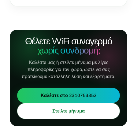
Θέλετε WiFi συναγερμό
χωρίς συνδρομή;
Καλέστε μας ή στείλτε μήνυμα με λίγες
πληροφορίες για τον χώρο, ώστε να σας
προτείνουμε κατάλληλη λύση και εξαρτήματα.
Καλέστε στο 2310753352
Στείλτε μήνυμα