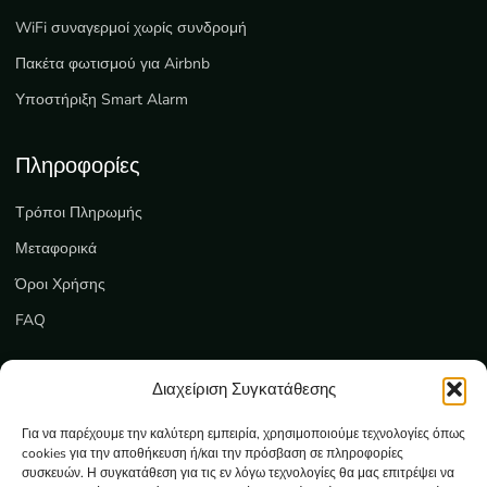
WiFi συναγερμοί χωρίς συνδρομή
Πακέτα φωτισμού για Airbnb
Υποστήριξη Smart Alarm
Πληροφορίες
Τρόποι Πληρωμής
Μεταφορικά
Όροι Χρήσης
FAQ
Εξυπηρέτηση
Διαχείριση Συγκατάθεσης
Επικοινωνία
Για να παρέχουμε την καλύτερη εμπειρία, χρησιμοποιούμε τεχνολογίες όπως
cookies για την αποθήκευση ή/και την πρόσβαση σε πληροφορίες
Ο λογαριασμός μου
συσκευών. Η συγκατάθεση για τις εν λόγω τεχνολογίες θα μας επιτρέψει να