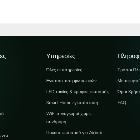
ες
Υπηρεσίες
Πληροφ
Όλες οι υπηρεσίες
Τρόποι Πλ
Εγκατάσταση φωτιστικών
Μεταφορικ
LED ταινίες & κρυφός φωτισμός
Όροι Χρήσ
e
Smart Home εγκατάσταση
FAQ
κά
WiFi συναγερμοί χωρίς
συνδρομή
Πακέτα φωτισμού για Airbnb
όντα