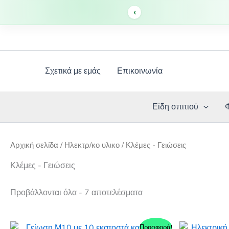
‹
Μετάβαση
στο
περιεχόμενο
Σχετικά με εμάς
Επικοινωνία
Είδη σπιτιού
Αρχική σελίδα
/
Ηλεκτρ/κο υλικο
/ Κλέμες - Γειώσεις
Κλέμες - Γειώσεις
Προβάλλονται όλα - 7 αποτελέσματα
Προσφορά!