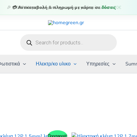
💳 Αντικαταβολή & πληρωμή με κάρτα σε
δόσεις
Products
search
Φωτιστικά
Ηλεκτρ/κο υλικο
Υπηρεσίες
Summ
Προσφορά!