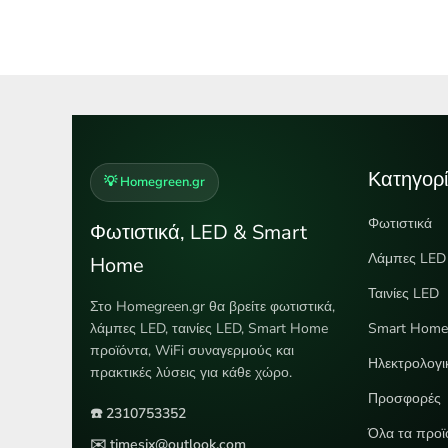
Κατηγορί
💡 Homegreen.gr
Φωτιστικά
Φωτιστικά, LED & Smart
Λάμπες LED
Home
Ταινίες LED
Στο Homegreen.gr θα βρείτε φωτιστικά,
λάμπες LED, ταινίες LED, Smart Home
Smart Hom
προϊόντα, WiFi συναγερμούς και
Ηλεκτρολογι
πρακτικές λύσεις για κάθε χώρο.
Προσφορές
☎️ 2310753352
Όλα τα προϊ
✉️ timesix@outlook.com