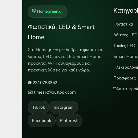
Κατηγορί
💡 Homegreen.gr
Φωτιστικά
Φωτιστικά, LED & Smart
Λάμπες LED
Home
Ταινίες LED
Στο Homegreen.gr θα βρείτε φωτιστικά,
λάμπες LED, ταινίες LED, Smart Home
Smart Hom
προϊόντα, WiFi συναγερμούς και
Ηλεκτρολογι
πρακτικές λύσεις για κάθε χώρο.
Προσφορές
☎️ 2310753352
Όλα τα προϊ
✉️ timesix@outlook.com
TikTok
Instagram
Facebook
Pinterest