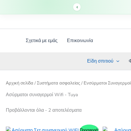
‹
Μετάβαση
στο
περιεχόμενο
Σχετικά με εμάς
Επικοινωνία
Είδη σπιτιού
Αρχική σελίδα
/
Συστήματα ασφαλείας
/
Ενσύρματοι Συναγερμοί
Ασύρματοι συναγερμοί Wifi - Tuya
Προβάλλονται όλα - 2 αποτελέσματα
Προσφορά!