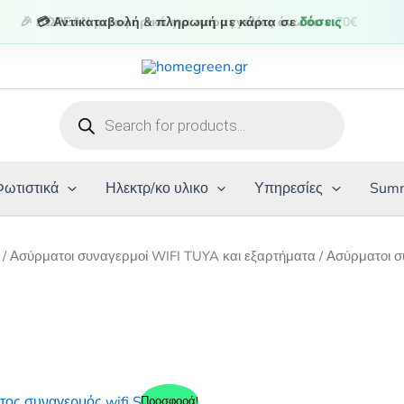
💳 Αντικαταβολή & πληρωμή με κάρτα σε
δόσεις
Products
search
Φωτιστικά
Ηλεκτρ/κο υλικο
Υπηρεσίες
Summ
/
Ασύρματοι συναγερμοί WIFI TUYA και εξαρτήματα
/ Ασύρματοι σ
Προσφορά!