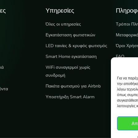
ες
Υπηρεσίες
Πληροφ
Όλες οι υπηρεσίες
Τρόποι Πλ
Εγκατάσταση φωτιστικών
Μεταφορικ
LED ταινίες & κρυφός φωτισμός
Όροι Χρήσ
e
Smart Home εγκατάσταση
FAQ
κά
WiFi συναγερμοί χωρίς
συνδρομή
Για να παρέ
την αποθήκε
Πακέτα φωτισμού για Airbnb
όντα
λόγω τεχνολ
όπως συμπερ
Υποστήριξη Smart Alarm
συγκατάθεση
λειτουργίες 
Απ