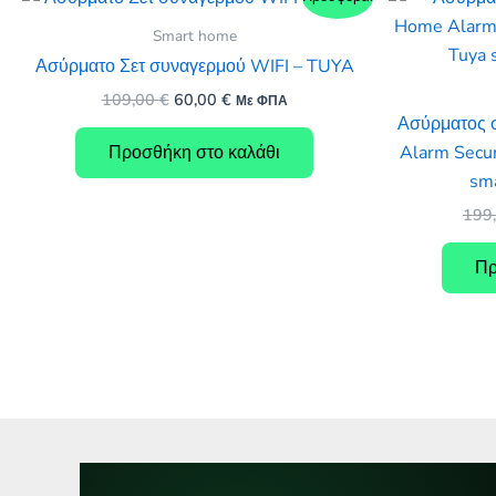
Smart home
Ασύρματο Σετ συναγερμού WIFI – TUYA
Original
Η
109,00
€
60,00
€
Με ΦΠΑ
price
τρέχουσα
Ασύρματος 
was:
τιμή
Προσθήκη στο καλάθι
Alarm Secur
109,00 €.
είναι:
60,00 €.
sma
199
Πρ