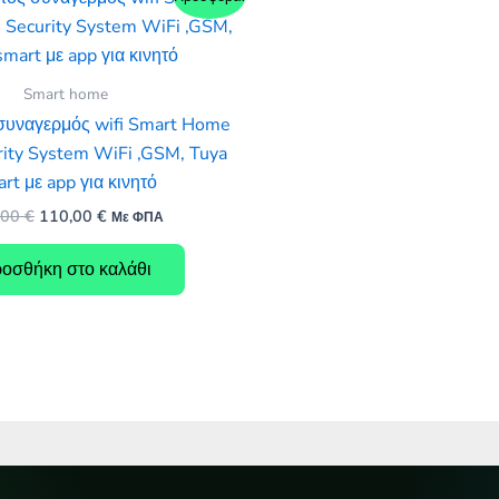
Smart home
συναγερμός wifi Smart Home
ity System WiFi ,GSM, Tuya
rt με app για κινητό
Original
Η
,00
€
110,00
€
Με ΦΠΑ
price
τρέχουσα
was:
τιμή
οσθήκη στο καλάθι
199,00 €.
είναι:
110,00 €.