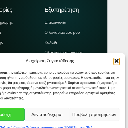
ορίες
Εξυπηρέτηση
ηρωμής
Επικοινωνία
ά
Ο λογαριασμός μου
ης
Καλάθι
Ολοκλήρωση αγοράς
Διαχείριση Συγκατάθεσης
Πολιτική Απορρήτου
Πολιτική Cookies
χουμε την καλύτερη εμπειρία, χρησιμοποιούμε τεχνολογίες όπως cookies για
υση ή/και την πρόσβαση σε πληροφορίες συσκευών. Η συγκατάθεση για τις εν
Επιστροφές προϊόντων
ογίες θα μας επιτρέψει να επεξεργαστούμε δεδομένα προσωπικού χαρακτήρα,
ιφορά περιήγησης ή μοναδικά αναγνωριστικά σε αυτόν τον ιστότοπο. Η μη
 ή η ανάκληση της συγκατάθεσης, μπορεί να επηρεάσει αρνητικά ορισμένες
και δυνατότητες.
οδοχή
Δεν αποδέχομαι
Προβολή προτιμήσεων
Πολιτική Cookies
Πολιτική απορρήτου και GDPR
Στοιχεία Έκδοσης