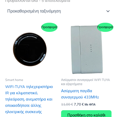
Προβάλλονται όλα - 5 αποτελέσματα
Προσφορά!
Προσφορά!
Smart home
Ασύρματοι συναγερμοί WIFI TUYA
και εξαρτήματα
WIFI-TUYA τηλεχειριστήριο
Ασύρματη παγίδα
IR για κλιματιστικό,
συναγερμού 433ΜΗz
τηλεόραση, ανεμιστήρα και
Original
Η
11,00
€
7,70
€
Με ΦΠΑ
οποιασδήποτε άλλης
price
τρέχουσα
ηλεκτρικής συσκευής
was:
τιμή
Προσθήκη στο καλάθι