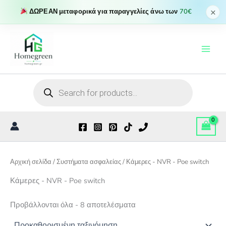
×
ΔΩΡΕΑΝ μεταφορικά για παραγγελίες άνω των
70€
Μετάβαση
στο
περιεχόμενο
Products
search
Αρχική σελίδα
/
Συστήματα ασφαλείας
/ Κάμερες - NVR - Poe switch
Κάμερες - NVR - Poe switch
Προβάλλονται όλα - 8 αποτελέσματα