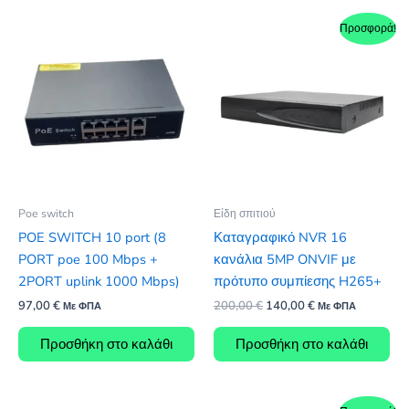
Προσφορά!
Poe switch
Είδη σπιτιού
POE SWITCH 10 port (8
Καταγραφικό NVR 16
PORT poe 100 Mbps +
κανάλια 5MP ONVIF με
2PORT uplink 1000 Mbps)
πρότυπο συμπίεσης H265+
Original
Η
97,00
€
200,00
€
140,00
€
Με ΦΠΑ
Με ΦΠΑ
price
τρέχουσα
was:
τιμή
Προσθήκη στο καλάθι
Προσθήκη στο καλάθι
200,00 €.
είναι:
140,00 €.