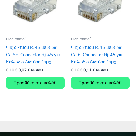
Είδη σπιτιού
Είδη σπιτιού
Φις δικτύου RJ45 με 8 pin
Φις δικτύου RJ45 με 8 pin
Cat5e. Connector Rj-45 για
Cat6. Connector Rj-45 για
Καλώδιο Δικτύου 1τμχ
Καλώδιο Δικτύου 1τμχ
Original
Η
Original
Η
0,10
€
0,07
€
0,16
€
0,11
€
Με ΦΠΑ
Με ΦΠΑ
price
τρέχουσα
price
τρέχουσα
was:
τιμή
was:
τιμή
Προσθήκη στο καλάθι
Προσθήκη στο καλάθι
0,10 €.
είναι:
0,16 €.
είναι:
0,07 €.
0,11 €.