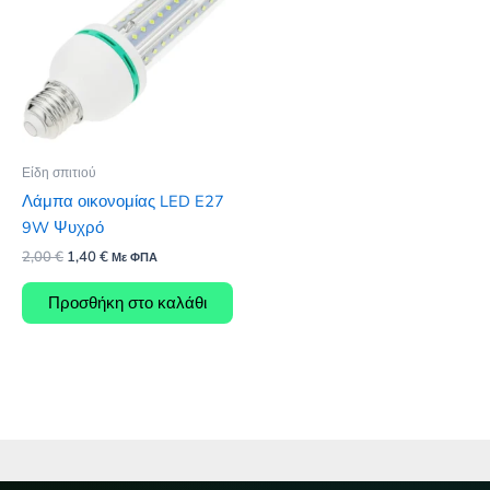
Είδη σπιτιού
Λάμπα οικονομίας LED E27
9W Ψυχρό
Original
Η
2,00
€
1,40
€
Με ΦΠΑ
price
τρέχουσα
was:
τιμή
Προσθήκη στο καλάθι
2,00 €.
είναι:
1,40 €.