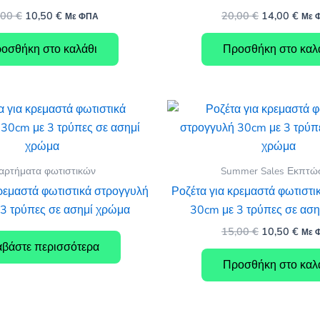
Original
Η
Original
Η
,00
€
10,50
€
20,00
€
14,00
€
Με ΦΠΑ
Με 
price
τρέχουσα
price
τρέ
was:
τιμή
was:
τιμή
οσθήκη στο καλάθι
Προσθήκη στο καλ
15,00 €.
είναι:
20,00 €.
είναι
10,50 €.
14,0
αρτήματα φωτιστικών
Summer Sales Εκπτώ
κρεμαστά φωτιστικά στρογγυλή
Ροζέτα για κρεμαστά φωτιστι
3 τρύπες σε ασημί χρώμα
30cm με 3 τρύπες σε ασ
Original
Η
15,00
€
10,50
€
Με 
price
τρέ
αβάστε περισσότερα
was:
τιμή
Προσθήκη στο καλ
15,00 €.
είναι
10,5