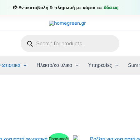
💳 Αντικαταβολή & πληρωμή με κάρτα σε
δόσεις
Products
search
Φωτιστικά
Ηλεκτρ/κο υλικο
Υπηρεσίες
Summ
Προσφορά!