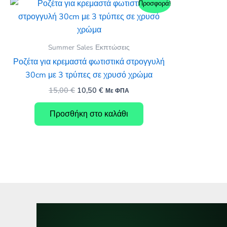
Προσφορά!
Summer Sales Εκπτώσεις
Ροζέτα για κρεμαστά φωτιστικά στρογγυλή
30cm με 3 τρύπες σε χρυσό χρώμα
Original
Η
15,00
€
10,50
€
Με ΦΠΑ
price
τρέχουσα
was:
τιμή
Προσθήκη στο καλάθι
15,00 €.
είναι:
10,50 €.