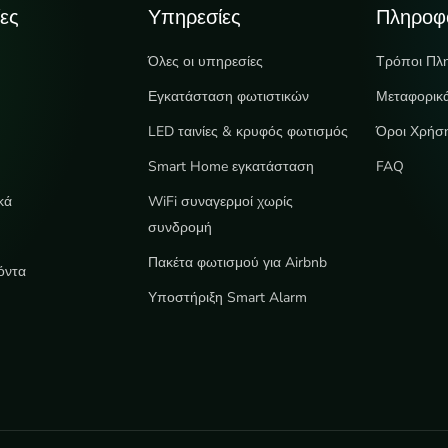
ες
Υπηρεσίες
Πληροφ
Όλες οι υπηρεσίες
Τρόποι Πλ
Εγκατάσταση φωτιστικών
Μεταφορικ
LED ταινίες & κρυφός φωτισμός
Όροι Χρήσ
e
Smart Home εγκατάσταση
FAQ
κά
WiFi συναγερμοί χωρίς
συνδρομή
Πακέτα φωτισμού για Airbnb
όντα
Υποστήριξη Smart Alarm