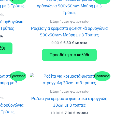
κών
Εξαρτήματα φωτιστικών
κά ορθογώνια
 Τρύπες
Ροζέτα για κρεμαστά φωτιστικά ορθογώνια
500x50mm Μαύρη με 3 Τρύπες
ΠΑ
υσα
Original
Η
9,00
€
6,30
€
Με ΦΠΑ
price
τρέχουσα
άθι
was:
τιμή
.
Προσθήκη στο καλάθι
9,00 €.
είναι:
6,30 €.
Προσφορά!
Προσφορά!
Εξαρτήματα φωτιστικών
κών
Ροζέτα για κρεμαστά φωτιστικά στρογγυλή
κά ορθογώνια
30cm με 3 τρύπες
 Τρύπες
Original
Η
10,00
€
7,00
€
Με ΦΠΑ