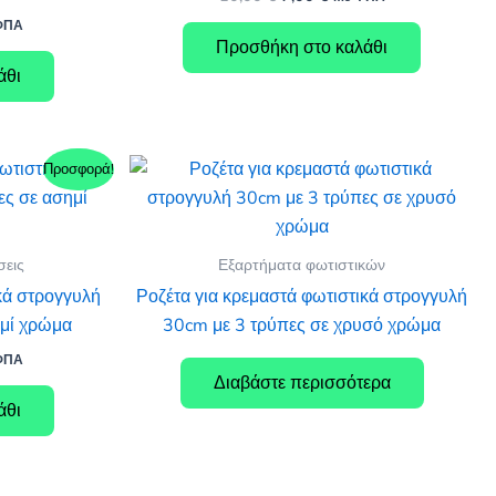
price
τρέχουσα
ΦΠΑ
was:
τιμή
χουσα
Προσθήκη στο καλάθι
10,00 €.
είναι:
7,00 €.
άθι
:
0 €.
Προσφορά!
σεις
Εξαρτήματα φωτιστικών
κά στρογγυλή
Ροζέτα για κρεμαστά φωτιστικά στρογγυλή
ημί χρώμα
30cm με 3 τρύπες σε χρυσό χρώμα
ΦΠΑ
χουσα
Διαβάστε περισσότερα
άθι
:
0 €.