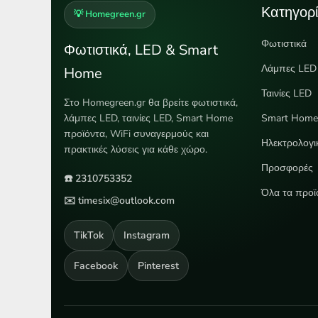
Κατηγορί
💡 Homegreen.gr
Φωτιστικά
Φωτιστικά, LED & Smart
Λάμπες LED
Home
Ταινίες LED
Στο Homegreen.gr θα βρείτε φωτιστικά,
λάμπες LED, ταινίες LED, Smart Home
Smart Hom
προϊόντα, WiFi συναγερμούς και
Ηλεκτρολογι
πρακτικές λύσεις για κάθε χώρο.
Προσφορές
☎️ 2310753352
Όλα τα προϊ
✉️ timesix@outlook.com
TikTok
Instagram
Facebook
Pinterest