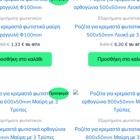
αρτήματα φωτιστικών
Εξαρτήματα φωτιστι
α κρεμαστά φωτιστικά μαύρη
Ροζέτα για κρεμαστά φωτιστι
τρογγυλή Φ100mm
500x50mm Λευκή με 3
Original
Η
Original
Η
,90
€
1,33
€
9,00
€
6,30
€
Με ΦΠΑ
Με Φ
price
τρέχουσα
price
τρέχο
was:
τιμή
was:
τιμή
οσθήκη στο καλάθι
Προσθήκη στο καλ
1,90 €.
είναι:
9,00 €.
είναι:
1,33 €.
6,30 €
Προσφορά!
αρτήματα φωτιστικών
Εξαρτήματα φωτιστι
κρεμαστά φωτιστικά ορθογώνια
Ροζέτα για κρεμαστά φωτιστι
mm Μαύρη με 3 Τρύπες
800x50mm Μαύρη με 3