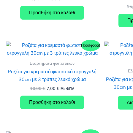
price
τρέχουσα
15
was:
τιμή
Προσθήκη στο καλάθι
15,00 €.
είναι:
10,50 €.
Πρ
Προσφορά!
Εξαρτήματα φωτιστικών
Εξ
Ροζέτα για κρεμαστά φωτιστικά στρογγυλή
30cm με 3 τρύπες λευκό χρώμα
Ροζέτα για 
30cm με 
Original
Η
10,00
€
7,00
€
Με ΦΠΑ
price
τρέχουσα
was:
τιμή
Προσθήκη στο καλάθι
Δι
10,00 €.
είναι:
7,00 €.