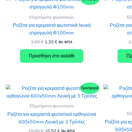
Εξαρτήματα φωτιστικών
Εξ
Ροζέτα για κρεμαστά φωτιστικά λευκή
Ροζέτα γι
στρογγυλή Φ100mm
σ
Original
Η
1,90
€
1,33
€
1
Με ΦΠΑ
price
τρέχουσα
was:
τιμή
Προσθήκη στο καλάθι
Πρ
1,90 €.
είναι:
1,33 €.
Προσφορά!
Εξαρτήματα φωτιστικών
Εξ
Ροζέτα για κρεμαστά φωτιστικά ορθογώνια
600x50mm Λευκή με 3 Τρύπες
Ροζέτα για 
600x50
Original
Η
15,00
€
10,50
€
Με ΦΠΑ