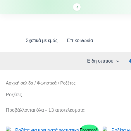
‹
Μετάβαση
στο
περιεχόμενο
Σχετικά με εμάς
Επικοινωνία
Είδη σπιτιού
Αρχική σελίδα
/
Φωτιστικά
/ Ροζέτες
Ροζέτες
Προβάλλονται όλα - 13 αποτελέσματα
Προσφορά!