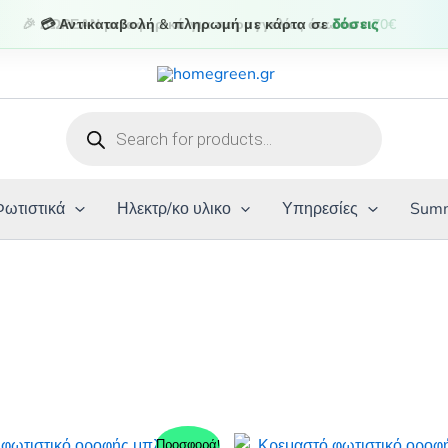
💳 Αντικαταβολή & πληρωμή με κάρτα σε
δόσεις
Products
search
Φωτιστικά
Ηλεκτρ/κο υλικο
Υπηρεσίες
Summ
Προσφορά!