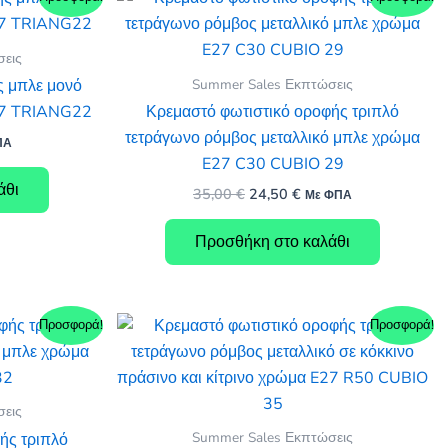
σεις
Summer Sales Εκπτώσεις
ς μπλε μονό
27 TRIANG22
Κρεμαστό φωτιστικό οροφής τριπλό
τετράγωνο ρόμβος μεταλλικό μπλε χρώμα
ΠΑ
υσα
E27 C30 CUBIO 29
άθι
Original
Η
35,00
€
24,50
€
Με ΦΠΑ
price
τρέχουσα
.
was:
τιμή
Προσθήκη στο καλάθι
35,00 €.
είναι:
24,50 €.
Προσφορά!
Προσφορά!
σεις
Summer Sales Εκπτώσεις
ής τριπλό