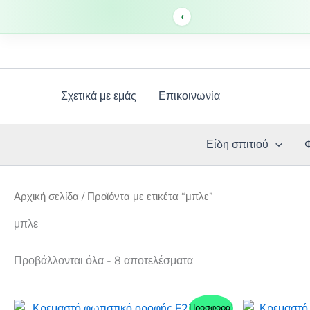
‹
Μετάβαση
στο
περιεχόμενο
Σχετικά με εμάς
Επικοινωνία
Είδη σπιτιού
Αρχική σελίδα
/ Προϊόντα με ετικέτα “μπλε”
μπλε
Προβάλλονται όλα - 8 αποτελέσματα
Προσφορά!