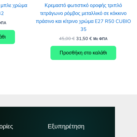
ό μπλε χρώμα
Κρεμαστό φωτιστικό οροφής τριπλό
32
τετράγωνο ρόμβος μεταλλικό σε κόκκινο
πράσινο και κίτρινο χρώμα E27 R50 CUBIO
ΦΠΑ
χουσα
35
άθι
Original
Η
45,00
€
31,50
€
:
Με ΦΠΑ
price
τρέχουσα
0 €.
was:
τιμή
Προσθήκη στο καλάθι
45,00 €.
είναι:
31,50 €.
ορίες
Εξυπηρέτηση