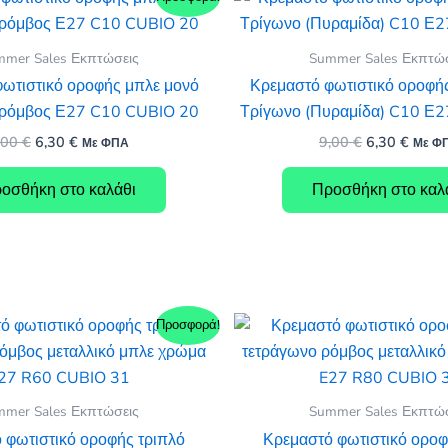
mer Sales Εκπτώσεις
Summer Sales Εκπτώ
ωτιστικό οροφής μπλε μονό
Κρεμαστό φωτιστικό οροφή
 ρόμβος Ε27 C10 CUBIO 20
Τρίγωνο (Πυραμίδα) C10 Ε
Original
Η
Original
Η
,00
€
6,30
€
9,00
€
6,30
€
Με ΦΠΑ
Με Φ
price
τρέχουσα
price
τρέχο
was:
τιμή
was:
τιμή
οσθήκη στο καλάθι
Προσθήκη στο καλ
9,00 €.
είναι:
9,00 €.
είναι:
6,30 €.
6,30 €
Προσφορά!
mer Sales Εκπτώσεις
Summer Sales Εκπτώ
 φωτιστικό οροφής τριπλό
Κρεμαστό φωτιστικό οροφ