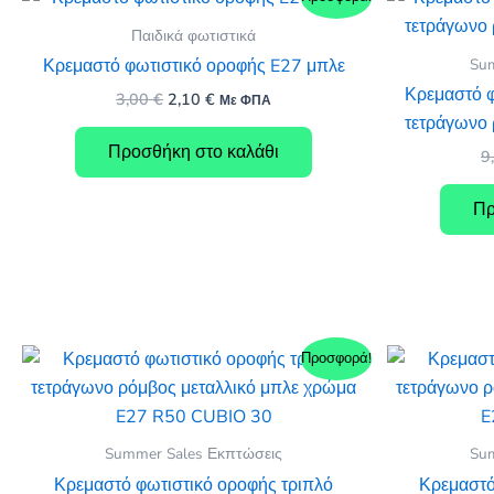
Παιδικά φωτιστικά
Sum
Κρεμαστό φωτιστικό οροφής E27 μπλε
Κρεμαστό φ
Original
Η
3,00
€
2,10
€
Με ΦΠΑ
price
τρέχουσα
τετράγωνο
was:
τιμή
Προσθήκη στο καλάθι
9
3,00 €.
είναι:
2,10 €.
Πρ
Προσφορά!
Summer Sales Εκπτώσεις
Sum
Κρεμαστό φωτιστικό οροφής τριπλό
Κρεμαστό