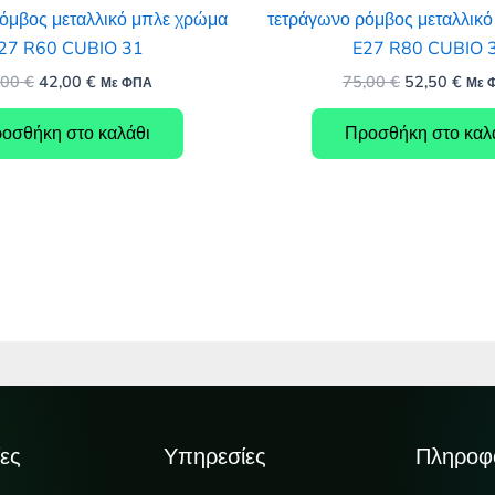
όμβος μεταλλικό μπλε χρώμα
τετράγωνο ρόμβος μεταλλικ
27 R60 CUBIO 31
E27 R80 CUBIO 
Original
Η
Original
Η
,00
€
42,00
€
75,00
€
52,50
€
Με ΦΠΑ
Με 
price
τρέχουσα
price
τρέ
was:
τιμή
was:
τιμή
οσθήκη στο καλάθι
Προσθήκη στο καλ
60,00 €.
είναι:
75,00 €.
είναι
42,00 €.
52,5
ες
Υπηρεσίες
Πληροφ