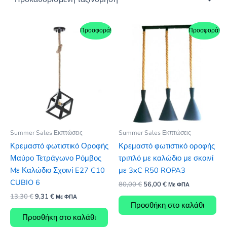
Προσφορά!
Προσφορά!
Summer Sales Εκπτώσεις
Summer Sales Εκπτώσεις
Κρεμαστό φωτιστικό Οροφής
Κρεμαστό φωτιστικό οροφής
Μαύρο Τετράγωνο Ρόμβος
τριπλό με καλώδιο με σκοινί
Mε Καλώδιο Σχοινί E27 C10
με 3xC R50 ROPA3
CUBIO 6
Original
Η
80,00
€
56,00
€
Με ΦΠΑ
price
τρέχουσα
Original
Η
13,30
€
9,31
€
Με ΦΠΑ
was:
τιμή
price
τρέχουσα
Προσθήκη στο καλάθι
80,00 €.
είναι:
was:
τιμή
Προσθήκη στο καλάθι
56,00 €.
13,30 €.
είναι: