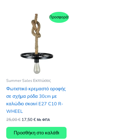
9,31 €.
Προσφορά!
Summer Sales Εκπτώσεις
Φωτιστικό κρεμαστό οροφής
σε σχήμα ρόδα 30cm με
καλώδιο σκοινί E27 C10 R-
WHEEL
Original
Η
25,00
€
17,50
€
Με ΦΠΑ
price
τρέχουσα
was:
τιμή
Προσθήκη στο καλάθι
25,00 €.
είναι: