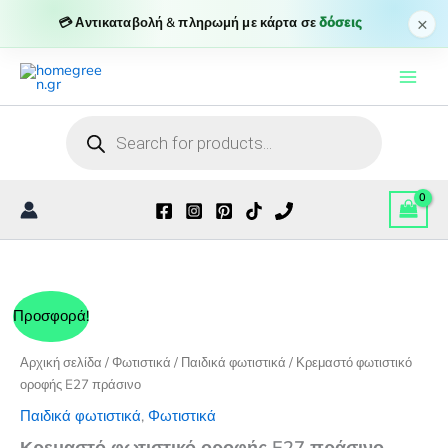
E27
×
💳 Αντικαταβολή & πληρωμή με κάρτα σε
δόσεις
πράσινο
Μετάβαση
ποσότητα
στο
περιεχόμενο
Products
search
Προσφορά!
Αρχική σελίδα
/
Φωτιστικά
/
Παιδικά φωτιστικά
/ Κρεμαστό φωτιστικό
οροφής E27 πράσινο
Παιδικά φωτιστικά
,
Φωτιστικά
Κρεμαστό φωτιστικό οροφής E27 πράσινο