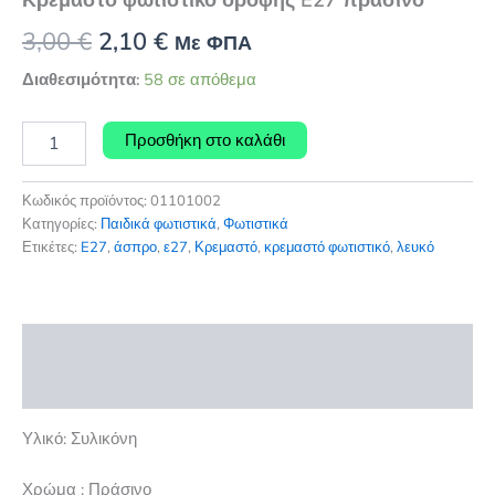
Original
Η
3,00
€
2,10
€
Με ΦΠΑ
price
τρέχουσα
Διαθεσιμότητα:
58 σε απόθεμα
was:
τιμή
Κρεμαστό
Προσθήκη στο καλάθι
φωτιστικό
3,00 €.
είναι:
οροφής
2,10 €.
E27
Κωδικός προϊόντος:
01101002
πράσινο
Κατηγορίες:
Παιδικά φωτιστικά
,
Φωτιστικά
ποσότητα
Ετικέτες:
E27
,
άσπρο
,
ε27
,
Κρεμαστό
,
κρεμαστό φωτιστικό
,
λευκό
Περιγραφή
Επιπλέον πληροφορίες
Υλικό:
Συλικόνη
Χρώμα : Πράσινο