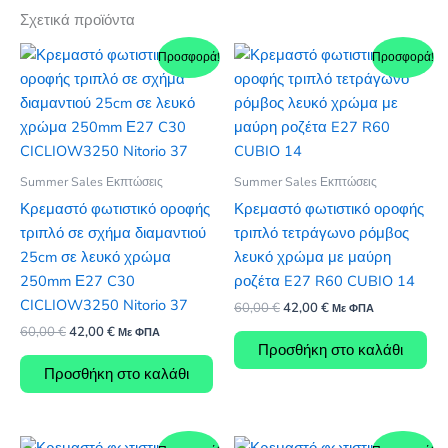
Σχετικά προϊόντα
Προσφορά!
Προσφορά!
Summer Sales Εκπτώσεις
Summer Sales Εκπτώσεις
Κρεμαστό φωτιστικό οροφής
Κρεμαστό φωτιστικό οροφής
τριπλό σε σχήμα διαμαντιού
τριπλό τετράγωνο ρόμβος
25cm σε λευκό χρώμα
λευκό χρώμα με μαύρη
250mm Ε27 C30
ροζέτα E27 R60 CUBIO 14
CICLIOW3250 Nitorio 37
Original
Η
60,00
€
42,00
€
Με ΦΠΑ
price
τρέχουσα
Original
Η
60,00
€
42,00
€
Με ΦΠΑ
was:
τιμή
price
τρέχουσα
Προσθήκη στο καλάθι
60,00 €.
είναι:
was:
τιμή
Προσθήκη στο καλάθι
42,00 €.
60,00 €.
είναι:
42,00 €.