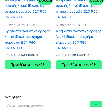
Προσφορά!
Προσφορά!
Summer Sales Εκπτώσεις
Summer Sales Εκπτώσεις
Κρεμαστό φωτιστικό οροφής
Κρεμαστό φωτιστικό οροφής
λευκό δίφωτο σε σχήμα
λευκό δίφωτο σε σχήμα
πυραμίδα E27 R60
πυραμίδα E27 R50
TRIANG14
TRIANG13
Original
Η
Original
Η
35,00
€
24,50
€
26,00
€
18,20
€
Με ΦΠΑ
Με ΦΠΑ
price
τρέχουσα
price
τρέχουσα
was:
τιμή
was:
τιμή
Προσθήκη στο καλάθι
Προσθήκη στο καλάθι
35,00 €.
είναι:
26,00 €.
είναι:
24,50 €.
18,20 €.
Αναζήτηση