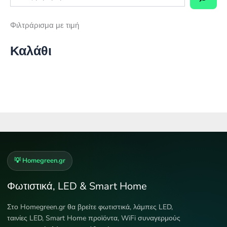
Φιλτράρισμα με τιμή
Καλάθι
💡 Homegreen.gr
Φωτιστικά, LED & Smart Home
Στο Homegreen.gr θα βρείτε φωτιστικά, λάμπες LED,
ταινίες LED, Smart Home προϊόντα, WiFi συναγερμούς