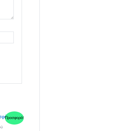
Προσφορά!
ού