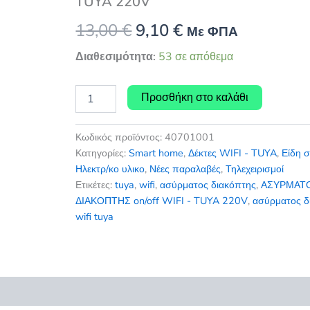
TUYA 220V
Original
Η
13,00
€
9,10
€
Με ΦΠΑ
price
τρέχουσα
Διαθεσιμότητα:
53 σε απόθεμα
was:
τιμή
ΑΣΥΡΜΑΤΟΣ
Προσθήκη στο καλάθι
ΔΙΑΚΟΠΤΗΣ
13,00 €.
είναι:
on/off
WIFI
9,10 €.
Κωδικός προϊόντος:
40701001
-
Κατηγορίες:
Smart home
,
Δέκτες WIFI - TUYA
,
Είδη σ
TUYA
Ηλεκτρ/κο υλικο
,
Νέες παραλαβές
,
Τηλεχειρισμοί
220V
Ετικέτες:
tuya
,
wifi
,
ασύρματος διακόπτης
,
ΑΣΥΡΜΑΤ
ποσότητα
ΔΙΑΚΟΠΤΗΣ on/off WIFI - TUYA 220V
,
ασύρματος δ
wifi tuya
εις (0)