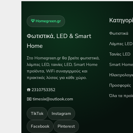
Κατηγορί
💡 Homegreen.gr
Φωτιστικά
Φωτιστικά, LED & Smart
Λάμπες LED
Home
Ταινίες LED
Στο Homegreen.gr θα βρείτε φωτιστικά,
λάμπες LED, ταινίες LED, Smart Home
Smart Hom
προϊόντα, WiFi συναγερμούς και
Ηλεκτρολογι
πρακτικές λύσεις για κάθε χώρο.
Προσφορές
☎️ 2310753352
Όλα τα προϊ
✉️ timesix@outlook.com
TikTok
Instagram
Facebook
Pinterest