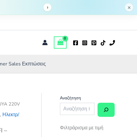
WIFI
›
13,00 €.
είναι:
×
-
9,10 €.
TUYA
220V
ποσότητα
er Sales Εκπτώσεις
Αναζήτηση
TUYA 220V
ύ
,
Ηλεκτρ/
Φιλτράρισμα με τιμή
I –