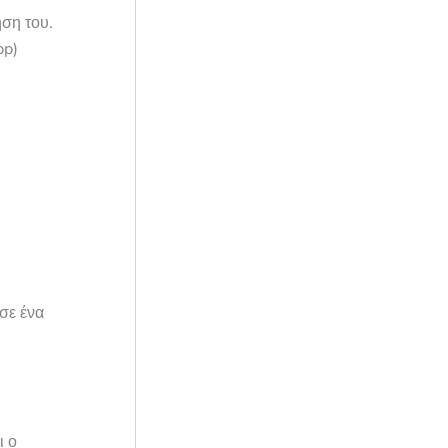
ση του.
pp)
 σε ένα
ι ο