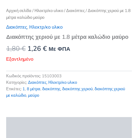
Αρχική σελίδα
/
Ηλεκτρ/κο υλικο
/
Διακόπτες
/ Διακόπτης χεριού με 1.8
μέτρα καλώδιο μαύρο
Διακόπτες
,
Ηλεκτρ/κο υλικο
Διακόπτης χεριού με 1.8 μέτρα καλώδιο μαύρο
Original
Η
1,80
€
1,26
€
Με ΦΠΑ
price
τρέχουσα
Εξαντλημένο
was:
τιμή
Κωδικός προϊόντος:
15103003
1,80 €.
είναι:
Κατηγορίες:
Διακόπτες
,
Ηλεκτρ/κο υλικο
Ετικέτες:
1
,
8 μέτρα
,
διακόπτης
,
διακόπτης χεριού
,
διακόπτης χεριού
1,26 €.
με καλώδιο
,
μαύρο
Περιγραφή
Επιπλέον πληροφορίες