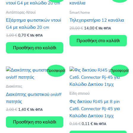
Αντάπτορες-Ντουί
Smart home
Εξάρτημα φωτιστικών ντουί
Τηλεχειριστήριο 12 κανάλια
G4 με καλώδιο 20 cm
Original
Η
20,00
€
14,00
€
Με ΦΠΑ
price
τρέχουσα
Original
Η
1,00
€
0,70
€
Με ΦΠΑ
was:
τιμή
price
τρέχουσα
Προσθήκη στο καλάθι
20,00 €.
είναι:
was:
τιμή
Προσθήκη στο καλάθι
14,00 €.
1,00 €.
είναι:
0,70 €.
Προσφορά!
Προσφορά!
Διακόπτες
Είδη σπιτιού
Διακόπτης φωτιστικού on/off
πατητός
Φις δικτύου RJ45 με 8 pin
Cat6. Connector Rj-45 για
Original
Η
2,00
€
1,40
€
Με ΦΠΑ
price
τρέχουσα
Καλώδιο Δικτύου 1τμχ
was:
τιμή
Προσθήκη στο καλάθι
Original
Η
0,16
€
0,11
€
2,00 €.
είναι:
Με ΦΠΑ
price
τρέχουσα
1,40 €.