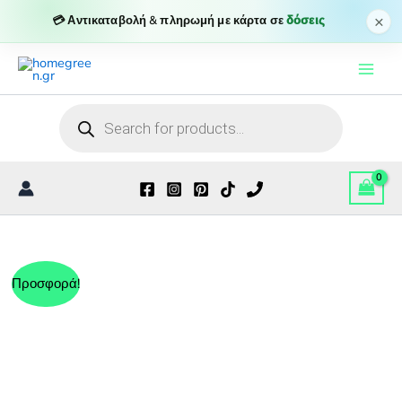
×
💳 Αντικαταβολή & πληρωμή με κάρτα σε
δόσεις
Μετάβαση
στο
περιεχόμενο
Products
search
Προσφορά!