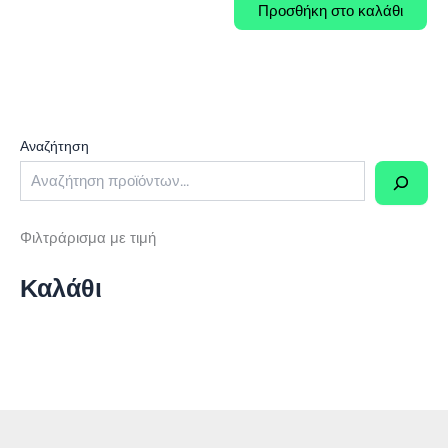
was:
τιμή
Προσθήκη στο καλάθι
0,16 €.
είναι:
0,11 €.
Αναζήτηση
Φιλτράρισμα με τιμή
Καλάθι