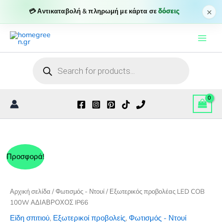
COB
×
💳 Αντικαταβολή & πληρωμή με κάρτα σε
δόσεις
100W
Μετάβαση
ΑΔΙΑΒΡΟΧΟΣ
IP66
στο
ποσότητα
περιεχόμενο
Products
search
Προσφορά!
Αρχική σελίδα
/
Φωτισμός - Ντουί
/ Εξωτερικός προβολέας LED COB
100W ΑΔΙΑΒΡΟΧΟΣ IP66
Είδη σπιτιού
,
Εξωτερικοί προβολείς
,
Φωτισμός - Ντουί