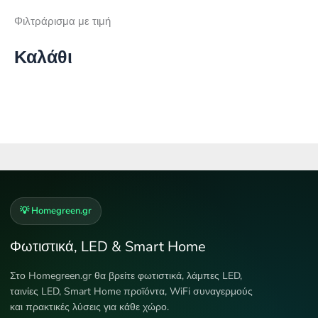
Φιλτράρισμα με τιμή
Καλάθι
💡 Homegreen.gr
Φωτιστικά, LED & Smart Home
Στο Homegreen.gr θα βρείτε φωτιστικά, λάμπες LED,
ταινίες LED, Smart Home προϊόντα, WiFi συναγερμούς
και πρακτικές λύσεις για κάθε χώρο.