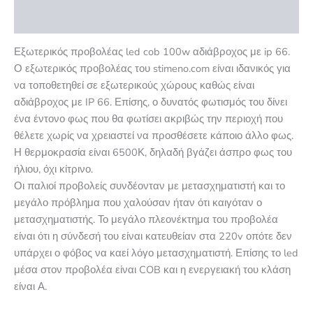
Αξιολογήσεις (0)
Εξωτερικός προβολέας led cob 100w αδιάβροχος με ip 66.
Ο εξωτερικός προβολέας του stimeno.com είναι ιδανικός για
να τοποθετηθεί σε εξωτερικούς χώρους καθώς είναι
αδιάβροχος με IP 66. Επίσης, ο δυνατός φωτισμός του δίνει
ένα έντονο φως που θα φωτίσει ακριβώς την περιοχή που
θέλετε χωρίς να χρειαστεί να προσθέσετε κάποιο άλλο φως.
Η θερμοκρασία είναι 6500Κ, δηλαδή βγάζει άσπρο φως του
ήλιου, όχι κίτρινο.
Οι παλιοί προβολείς συνδέονταν με μετασχηματιστή και το
μεγάλο πρόβλημα που χαλούσαν ήταν ότι καιγόταν ο
μετασχηματιστής. Το μεγάλο πλεονέκτημα του προβολέα
είναι ότι η σύνδεσή του είναι κατευθείαν στα 220v οπότε δεν
υπάρχει ο φόβος να καεί λόγο μετασχηματιστή. Επίσης το led
μέσα στον προβολέα είναι COB και η ενεργειακή του κλάση
είναι Α.