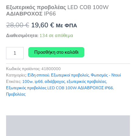
Εξωτερικός προβολέας LED COB 100W
ΑΔΙΑΒΡΟΧΟΣ IP66
Original
Η
28,00
€
19,60
€
Με ΦΠΑ
price
τρέχουσα
Διαθεσιμότητα:
134 σε απόθεμα
was:
τιμή
Εξωτερικός
Προσθήκη στο καλάθι
προβολέας
28,00 €.
είναι:
LED
19,60 €.
COB
Κωδικός προϊόντος:
41800000
100W
Κατηγορίες:
Είδη σπιτιού
,
Εξωτερικοί προβολείς
,
Φωτισμός - Ντουί
ΑΔΙΑΒΡΟΧΟΣ
Ετικέτες:
100w
,
ip66
,
αδιάβροχος
,
εξωτερικός προβολέας
,
IP66
Εξωτερικός προβολέας LED COB 100W ΑΔΙΑΒΡΟΧΟΣ IP66
,
ποσότητα
Προβολέας
Περιγραφή
Επιπλέον πληροφορίες