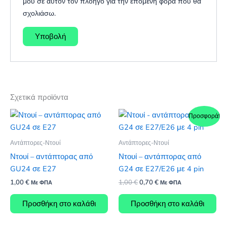
μου σε αυτόν τον πλοηγό για την επόμενη φορά που θα
σχολιάσω.
Σχετικά προϊόντα
Προσφορά!
Αντάπτορες-Ντουί
Αντάπτορες-Ντουί
Ντουί – αντάπτορας από
Ντουί – αντάπτορας από
GU24 σε E27
G24 σε E27/E26 με 4 pin
Original
Η
1,00
€
1,00
€
0,70
€
Με ΦΠΑ
Με ΦΠΑ
price
τρέχουσα
was:
τιμή
Προσθήκη στο καλάθι
Προσθήκη στο καλάθι
1,00 €.
είναι:
0,70 €.