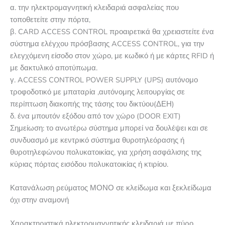
α. την ηλεκτρομαγνητική κλειδαριά ασφαλείας που
τοποθετείτε στην πόρτα,
β. CARD ACCESS CONTROL προαιρετικά θα χρειαστείτε ένα
σύστημα ελέγχου πρόσβασης ACCESS CONTROL, για την
ελεγχόμενη είσοδο στον χώρο, με κωδικό ή με κάρτες RFID ή
με δακτυλικό αποτύπωμα.
γ. ACCESS CONTROL POWER SUPPLY (UPS) αυτόνομο
τροφοδοτικό με μπαταρία ,αυτόνομης λειτουργίας σε
περίπτωση διακοπής της τάσης του δικτύου(ΔΕΗ)
δ. ένα μπουτόν εξόδου από τον χώρο (DOOR EXIT)
Σημείωση: το ανωτέρω σύστημα μπορεί να δουλέψει και σε
συνδυασμό με κεντρικό σύστημα θυροτηλεόρασης ή
θυροτηλεφώνου πολυκατοικίας, για χρήση ασφάλισης της
κύριας πόρτας εισόδου πολυκατοικίας ή κτιρίου.
Κατανάλωση ρεύματος ΜΟΝΟ σε κλείδωμα και ξεκλείδωμα
όχι στην αναμονή
Χαρακτηριστικά ηλεκτρομαγνητικής κλειδαριά με πύρο