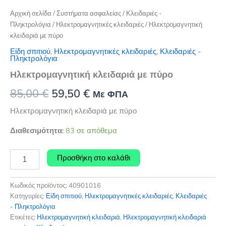
Αρχική σελίδα
/
Συστήματα ασφαλείας
/
Κλειδαριές -
Πληκτρολόγια
/
Ηλεκτρομαγνητικές κλειδαριές
/ Ηλεκτρομαγνητική
κλειδαριά με πύρο
Είδη σπιτιού
,
Ηλεκτρομαγνητικές κλειδαριές
,
Κλειδαριές -
Πληκτρολόγια
Ηλεκτρομαγνητική κλειδαριά με πύρο
Original
Η
85,00
€
59,50
€
Με ΦΠΑ
price
τρέχουσα
Ηλεκτρομαγνητική κλειδαριά με πύρο
was:
τιμή
Διαθεσιμότητα:
83 σε απόθεμα
85,00 €.
είναι:
Ηλεκτρομαγνητική
Προσθήκη στο καλάθι
59,50 €.
κλειδαριά
με
πύρο
Κωδικός προϊόντος:
40901016
ποσότητα
Κατηγορίες:
Είδη σπιτιού
,
Ηλεκτρομαγνητικές κλειδαριές
,
Κλειδαριές
- Πληκτρολόγια
Ετικέτες:
Ηλεκτρομαγνητική κλειδαριά
,
Ηλεκτρομαγνητική κλειδαριά