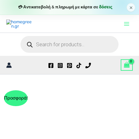
πύρο
×
💳 Αντικαταβολή & πληρωμή με κάρτα σε
δόσεις
ποσότητα
Μετάβαση
στο
περιεχόμενο
Products
search
Προσφορά!