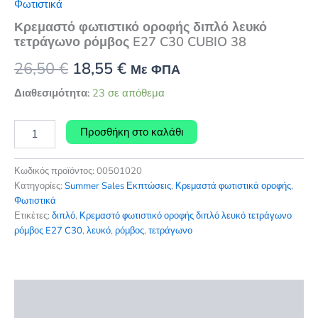
Φωτιστικά
Κρεμαστό φωτιστικό οροφής διπλό λευκό
τετράγωνο ρόμβος E27 C30 CUBIO 38
Original
Η
26,50
€
18,55
€
Με ΦΠΑ
price
τρέχουσα
Διαθεσιμότητα:
23 σε απόθεμα
was:
τιμή
Κρεμαστό
Προσθήκη στο καλάθι
φωτιστικό
26,50 €.
είναι:
οροφής
18,55 €.
διπλό
Κωδικός προϊόντος:
00501020
λευκό
Κατηγορίες:
Summer Sales Εκπτώσεις
,
Κρεμαστά φωτιστικά οροφής
,
τετράγωνο
Φωτιστικά
ρόμβος
Ετικέτες:
διπλό
,
Κρεμαστό φωτιστικό οροφής διπλό λευκό τετράγωνο
E27
ρόμβος E27 C30
,
λευκό
,
ρόμβος
,
τετράγωνο
C30
CUBIO
38
ποσότητα
Περιγραφή