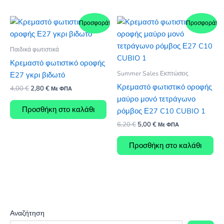
Προσφορά!
Προσφορά!
Παιδικά φωτιστικά
Κρεμαστό φωτιστικό οροφής
Summer Sales Εκπτώσεις
Ε27 γκρι βιδωτό
Κρεμαστό φωτιστικό οροφής
Original
Η
4,00
€
2,80
€
Με ΦΠΑ
price
τρέχουσα
μαύρο μονό τετράγωνο
was:
τιμή
Προσθήκη στο καλάθι
ρόμβος Ε27 C10 CUBIO 1
4,00 €.
είναι:
2,80 €.
Original
Η
6,20
€
5,00
€
Με ΦΠΑ
price
τρέχουσα
was:
τιμή
Προσθήκη στο καλάθι
6,20 €.
είναι:
5,00 €.
Αναζήτηση