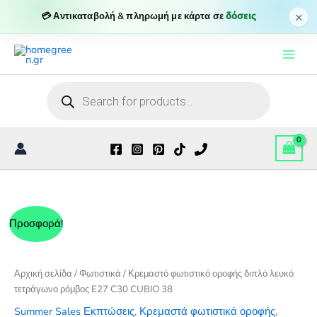
διπλό
×
💳 Αντικαταβολή & πληρωμή με κάρτα σε
δόσεις
λευκό
Μετάβαση
τετράγωνο
ρόμβος
στο
E27
περιεχόμενο
C30
Products
CUBIO
search
38
ποσότητα
Προσφορά!
Αρχική σελίδα
/
Φωτιστικά
/ Κρεμαστό φωτιστικό οροφής διπλό λευκό
τετράγωνο ρόμβος E27 C30 CUBIO 38
Summer Sales Εκπτώσεις
,
Κρεμαστά φωτιστικά οροφής
,