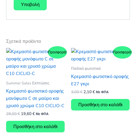
Σχετικά προϊόντα
Προσφορά!
Προσφορά!
Παιδικά φωτιστικά
Κρεμαστό φωτιστικό οροφής
Summer Sales Εκπτώσεις
E27 γκρι
Κρεμαστό φωτιστικό οροφής
Original
Η
3,00
€
2,10
€
Με ΦΠΑ
price
τρέχουσα
μονόφωτο C σε μαύρο και
was:
τιμή
Προσθήκη στο καλάθι
χρυσό χρώμα C10 CICLIO-C
3,00 €.
είναι:
2,10 €.
Original
Η
28,00
€
19,60
€
Με ΦΠΑ
price
τρέχουσα
was:
τιμή
Προσθήκη στο καλάθι
28,00 €.
είναι:
19,60 €.