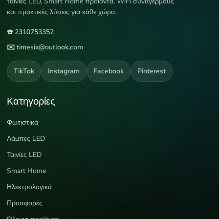
ταινίες LED, Smart Home προϊόντα, WiFi συναγερμούς
και πρακτικές λύσεις για κάθε χώρο.
☎️ 2310753352
✉️ timesix@outlook.com
TikTok
Instagram
Facebook
Pinterest
Κατηγορίες
Φωτιστικά
Λάμπες LED
Ταινίες LED
Smart Home
Ηλεκτρολογικά
Προσφορές