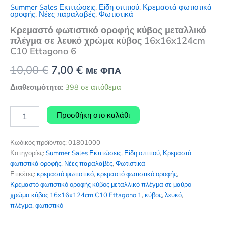
Summer Sales Εκπτώσεις
,
Είδη σπιτιού
,
Κρεμαστά φωτιστικά
οροφής
,
Νέες παραλαβές
,
Φωτιστικά
Κρεμαστό φωτιστικό οροφής κύβος μεταλλικό
πλέγμα σε λευκό χρώμα κύβος 16x16x124cm
C10 Ettagono 6
Original
Η
10,00
€
7,00
€
Με ΦΠΑ
price
τρέχουσα
Διαθεσιμότητα:
398 σε απόθεμα
was:
τιμή
Κρεμαστό
Προσθήκη στο καλάθι
φωτιστικό
10,00 €.
είναι:
οροφής
7,00 €.
κύβος
Κωδικός προϊόντος:
01801000
μεταλλικό
Κατηγορίες:
Summer Sales Εκπτώσεις
,
Είδη σπιτιού
,
Κρεμαστά
πλέγμα
φωτιστικά οροφής
,
Νέες παραλαβές
,
Φωτιστικά
σε
Ετικέτες:
κρεμαστό φωτιστικό
,
κρεμαστό φωτιστικό οροφής
,
λευκό
Κρεμαστό φωτιστικό οροφής κύβος μεταλλικό πλέγμα σε μαύρο
χρώμα
χρώμα κύβος 16x16x124cm C10 Ettagono 1
,
κύβος
,
λευκό
,
κύβος
πλέγμα
,
φωτιστικό
16x16x124cm
C10