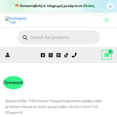
κύβος
×
Αντικαταβολή & πληρωμή με κάρτα σε
δόσεις
μεταλλικό
Μετάβαση
πλέγμα
σε
στο
λευκό
περιεχόμενο
χρώμα
Products
κύβος
search
16x16x124cm
C10
Ettagono
6
ποσότητα
Προσφορά!
Αρχική σελίδα
/
Είδη σπιτιού
/ Κρεμαστό φωτιστικό οροφής κύβος
μεταλλικό πλέγμα σε λευκό χρώμα κύβος 16x16x124cm C10
Ettagono 6