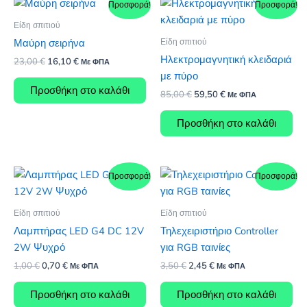
Προσφορά!
Προσφορά!
Είδη σπιτιού
Είδη σπιτιού
Μαύρη σειρήνα
Ηλεκτρομαγνητική κλειδαριά
Original
Η
23,00
€
16,10
€
Με ΦΠΑ
price
τρέχουσα
με πύρο
was:
τιμή
Προσθήκη στο καλάθι
Original
Η
85,00
€
59,50
€
23,00 €.
είναι:
Με ΦΠΑ
price
τρέχουσα
16,10 €.
was:
τιμή
Προσθήκη στο καλάθι
85,00 €.
είναι:
59,50 €.
Προσφορά!
Προσφορά!
Είδη σπιτιού
Είδη σπιτιού
Λαμπτήρας LED G4 DC 12V
Τηλεχειριστήριο Controller
2W Ψυχρό
για RGB ταινίες
Original
Η
Original
Η
1,00
€
0,70
€
3,50
€
2,45
€
Με ΦΠΑ
Με ΦΠΑ
price
τρέχουσα
price
τρέχουσα
was:
τιμή
was:
τιμή
Προσθήκη στο καλάθι
Προσθήκη στο καλάθι
1,00 €.
είναι:
3,50 €.
είναι: