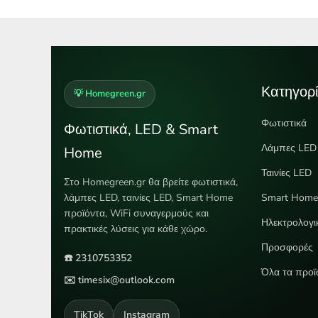
Κατηγορί
💡 Homegreen.gr
Φωτιστικά
Φωτιστικά, LED & Smart
Λάμπες LED
Home
Ταινίες LED
Στο Homegreen.gr θα βρείτε φωτιστικά,
λάμπες LED, ταινίες LED, Smart Home
Smart Hom
προϊόντα, WiFi συναγερμούς και
Ηλεκτρολογι
πρακτικές λύσεις για κάθε χώρο.
Προσφορές
☎️ 2310753352
Όλα τα προϊ
✉️ timesix@outlook.com
TikTok
Instagram