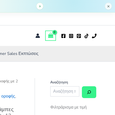
›
×
er Sales Εκπτώσεις
ροφής με 2
Αναζήτηση
ά οροφής
,
Φιλτράρισμα με τιμή
λάμπες