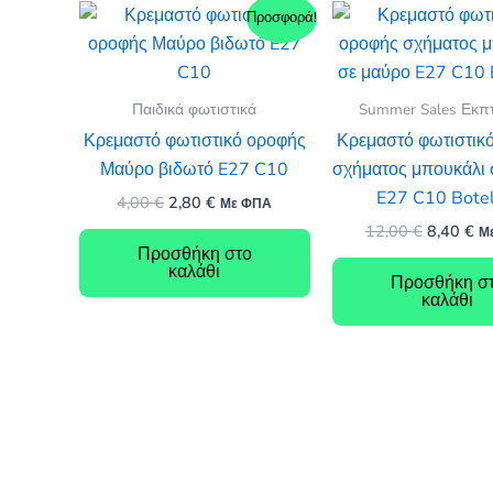
Προσφορά!
Παιδικά φωτιστικά
Summer Sales Εκπ
Κρεμαστό φωτιστικό οροφής
Κρεμαστό φωτιστικ
Μαύρο βιδωτό E27 C10
σχήματος μπουκάλι 
E27 C10 Botel
Original
Η
4,00
€
2,80
€
Με ΦΠΑ
price
τρέχουσα
Original
Η
12,00
€
8,40
€
Μ
was:
τιμή
price
τρ
Προσθήκη στο
4,00 €.
είναι:
was:
τι
καλάθι
2,80 €.
Προσθήκη σ
12,00 €.
είν
καλάθι
8,