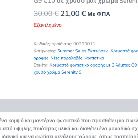
G9 C10 σε χρυσό ματ χρώμα Sereni
Original
Η
30,00
€
21,00
€
Με ΦΠΑ
price
τρέχουσα
Εξαντλημένο
was:
τιμή
Κωδικός προϊόντος:
00200011
30,00 €.
είναι:
Κατηγορίες:
Summer Sales Εκπτώσεις
,
Κρεμαστά φωτ
οροφής
,
Νέες παραλαβές
,
Φωτιστικά
21,00 €.
Ετικέτα:
Κρεμαστό φωτιστικό οροφής με 2 λάμπες G9
χρυσό χρώμα Serenity 9
εις (0)
ένα κομψό και μοντέρνο φωτιστικό που προσθέτει μια πινελ
 από υψηλής ποιότητας υλικά και διαθέτει ένα μοναδικό σ
αι ιδανικό για να φωτίσει μεγάλους χώρους, όπως τραπεζαρί