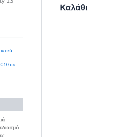
ty 13
Καλάθι
ιστικά
 C10 σε
ιά
χεδιασμό
ες,