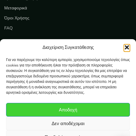
Μεταφορικά
Όροι Χρήσης
FAQ
Εξυπηρέτηση
Διαχείριση Συγκατάθεσης
Επικοινωνία
Για να παρέχουμε την καλύτερη εμπειρία, χρησιμοποιούμε τεχνολογίες όπως
cookies για την αποθήκευση ή/και την πρόσβαση σε πληροφορίες
Ο λογαριασμός μου
συσκευών. Η συγκατάθεση για τις εν λόγω τεχνολογίες θα μας επιτρέψει να
επεξεργαστούμε δεδομένα προσωπικού χαρακτήρα, όπως συμπεριφορά
Καλάθι
περιήγησης ή μοναδικά αναγνωριστικά σε αυτόν τον ιστότοπο. Η μη
συγκατάθεση ή η ανάκληση της συγκατάθεσης, μπορεί να επηρεάσει
Ολοκλήρωση αγοράς
αρνητικά ορισμένες λειτουργίες και δυνατότητες.
Πολιτική Απορρήτου
Αποδοχή
Πολιτική Cookies
Επιστροφές προϊόντων
Δεν αποδέχομαι