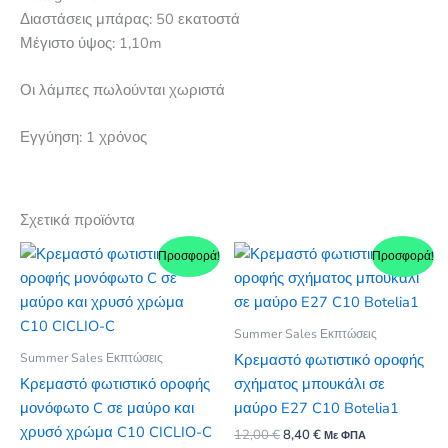
Διαστάσεις μπάρας: 50 εκατοστά
Μέγιστο ύψος: 1,10m
Οι λάμπες πωλούνται χωριστά
Εγγύηση: 1 χρόνος
Σχετικά προϊόντα
Προσφορά!
Προσφορά!
Summer Sales Εκπτώσεις
Summer Sales Εκπτώσεις
Κρεμαστό φωτιστικό οροφής
Κρεμαστό φωτιστικό οροφής
σχήματος μπουκάλι σε
μονόφωτο C σε μαύρο και
μαύρο E27 C10 Botelia1
χρυσό χρώμα C10 CICLIO-C
Original
Η
12,00
€
8,40
€
Με ΦΠΑ