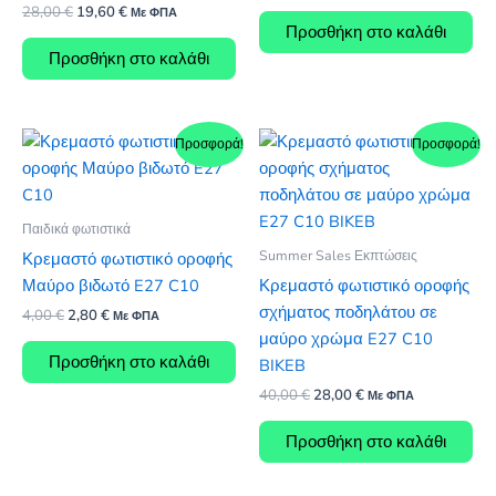
price
τρέχουσα
Original
Η
28,00
€
19,60
€
Με ΦΠΑ
was:
τιμή
price
τρέχουσα
Προσθήκη στο καλάθι
12,00 €.
είναι:
was:
τιμή
Προσθήκη στο καλάθι
8,40 €.
28,00 €.
είναι:
19,60 €.
Προσφορά!
Προσφορά!
Παιδικά φωτιστικά
Summer Sales Εκπτώσεις
Κρεμαστό φωτιστικό οροφής
Μαύρο βιδωτό E27 C10
Κρεμαστό φωτιστικό οροφής
σχήματος ποδηλάτου σε
Original
Η
4,00
€
2,80
€
Με ΦΠΑ
price
τρέχουσα
μαύρο χρώμα E27 C10
was:
τιμή
Προσθήκη στο καλάθι
BIKEB
4,00 €.
είναι:
2,80 €.
Original
Η
40,00
€
28,00
€
Με ΦΠΑ
price
τρέχουσα
was:
τιμή
Προσθήκη στο καλάθι
40,00 €.
είναι:
28,00 €.