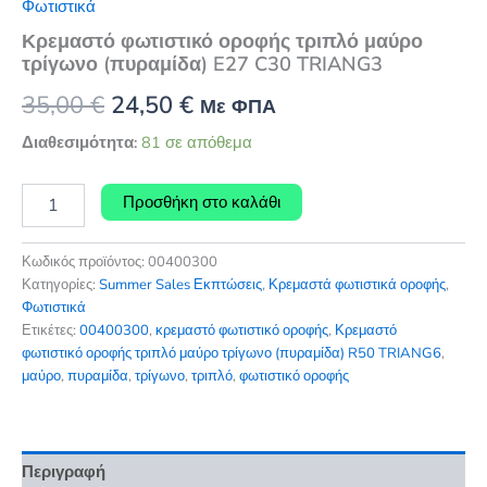
Φωτιστικά
Κρεμαστό φωτιστικό οροφής τριπλό μαύρο
τρίγωνο (πυραμίδα) E27 C30 TRIANG3
Original
Η
35,00
€
24,50
€
Με ΦΠΑ
price
τρέχουσα
Διαθεσιμότητα:
81 σε απόθεμα
was:
τιμή
Κρεμαστό
Προσθήκη στο καλάθι
φωτιστικό
35,00 €.
είναι:
οροφής
24,50 €.
τριπλό
Κωδικός προϊόντος:
00400300
μαύρο
Κατηγορίες:
Summer Sales Εκπτώσεις
,
Κρεμαστά φωτιστικά οροφής
,
τρίγωνο
Φωτιστικά
(πυραμίδα)
Ετικέτες:
00400300
,
κρεμαστό φωτιστικό οροφής
,
Κρεμαστό
E27
φωτιστικό οροφής τριπλό μαύρο τρίγωνο (πυραμίδα) R50 TRIANG6
,
C30
μαύρο
,
πυραμίδα
,
τρίγωνο
,
τριπλό
,
φωτιστικό οροφής
TRIANG3
ποσότητα
Περιγραφή