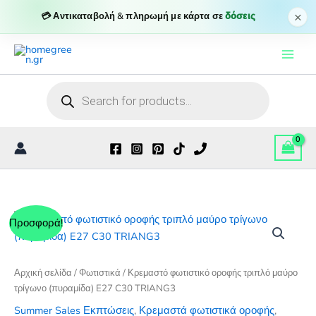
τριπλό
×
💳 Αντικαταβολή & πληρωμή με κάρτα σε
δόσεις
μαύρο
Μετάβαση
τρίγωνο
(πυραμίδα)
στο
E27
περιεχόμενο
C30
Products
TRIANG3
search
ποσότητα
Προσφορά!
Αρχική σελίδα
/
Φωτιστικά
/ Κρεμαστό φωτιστικό οροφής τριπλό μαύρο
τρίγωνο (πυραμίδα) E27 C30 TRIANG3
Summer Sales Εκπτώσεις
,
Κρεμαστά φωτιστικά οροφής
,