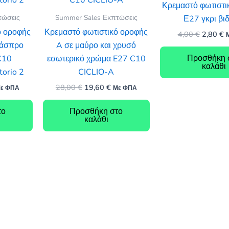
Κρεμαστό φωτιστι
τώσεις
Summer Sales Εκπτώσεις
Ε27 γκρι βι
ό οροφής
Κρεμαστό φωτιστικό οροφής
Original
Η
4,00
€
2,80
€
price
τ
 άσπρο
A σε μαύρο και χρυσό
was:
τ
Προσθήκη 
C10
εσωτερικό χρώμα E27 C10
4,00 €.
ε
καλάθι
2
orio 2
CICLIO-A
Original
Η
28,00
€
19,60
€
ε ΦΠΑ
Με ΦΠΑ
ρέχουσα
price
τρέχουσα
ιμή
was:
τιμή
το
Προσθήκη στο
ναι:
28,00 €.
είναι:
καλάθι
,50 €.
19,60 €.