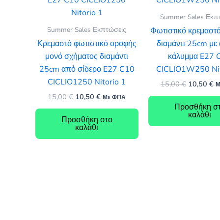
Summer Sales Εκπ
Summer Sales Εκπτώσεις
Φωτιστικό κρεμαστ
Κρεμαστό φωτιστικό οροφής
διαμάντι 25cm με
μονό σχήματος διαμάντι
κάλυμμα E27 
25cm από σίδερο E27 C10
CICLIO1W250 Nit
CICLIO1250 Nitorio 1
Original
Η
15,00
€
10,50
€
Μ
price
τ
Original
Η
15,00
€
10,50
€
Με ΦΠΑ
was:
τ
price
τρέχουσα
Προσθήκη σ
15,00 €.
εί
was:
τιμή
καλάθι
10
Προσθήκη στο
15,00 €.
είναι:
καλάθι
10,50 €.