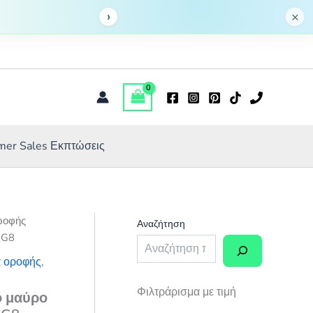
60,00 €.
τιμή
›
μαύρο
×
είναι:
τρίγωνο
42,00 €.
(πυραμίδα)
E27
R60
TRIANG8
ποσότητα
er Sales Εκπτώσεις
οροφής
Αναζήτηση
NG8
ά οροφής
,
Φιλτράρισμα με τιμή
ό μαύρο