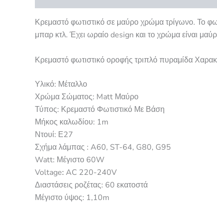
Κρεμαστό φωτιστικό σε μαύρο χρώμα τρίγωνο. Το φωτι
μπαρ κτλ. Έχει ωραίο design και το χρώμα είναι μαύ
Κρεμαστό φωτιστικό οροφής τριπλό πυραμίδα Χαρακ
Υλικό: Μέταλλο
Χρώμα Σώματος:
Matt Μαύρο
Τύπος:
Κρεμαστό Φωτιστικό Με Βάση
Μήκος καλωδίου: 1m
Ντουί: Ε27
Σχήμα λάμπας : A60, ST-64, G80, G95
Watt: Μέγιστο 60W
Voltage
:
AC 220-240V
Διαστάσεις ροζέτας: 60 εκατοστά
Μέγιστο ύψος: 1,10m