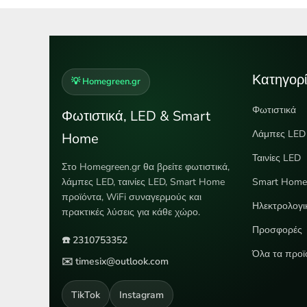
Κατηγορί
💡 Homegreen.gr
Φωτιστικά
Φωτιστικά, LED & Smart
Λάμπες LED
Home
Ταινίες LED
Στο Homegreen.gr θα βρείτε φωτιστικά,
λάμπες LED, ταινίες LED, Smart Home
Smart Hom
προϊόντα, WiFi συναγερμούς και
Ηλεκτρολογι
πρακτικές λύσεις για κάθε χώρο.
Προσφορές
☎️ 2310753352
Όλα τα προϊ
✉️ timesix@outlook.com
TikTok
Instagram