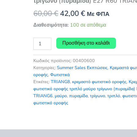
τρίγωνο (πυραμίδα) E27 R60 TRIA
Original
Η
60,00
€
42,00
€
Με ΦΠΑ
price
τρέχουσα
Διαθεσιμότητα:
100 σε απόθεμα
was:
τιμή
Κρεμαστό
Προσθήκη στο καλάθι
φωτιστικό
60,00 €.
είναι:
οροφής
τριπλό
42,00 €.
Κωδικός προϊόντος:
00400600
μαύρο
Κατηγορίες:
Summer Sales Εκπτώσεις
,
Κρεμαστά φωτ
τρίγωνο
οροφής
,
Φωτιστικά
(πυραμίδα)
Ετικέτες:
TRIANG8
,
κρεμαστό φωτιστικό οροφής
,
Κρε
E27
φωτιστικό οροφής τριπλό μαύρο τρίγωνο (πυραμίδα)
R60
TRIANG8
TRIANG6
,
μαύρο
,
πυραμίδα
,
τρίγωνο
,
τριπλό
,
φωτιστ
ποσότητα
φωτιστικό οροφής
εις (0)