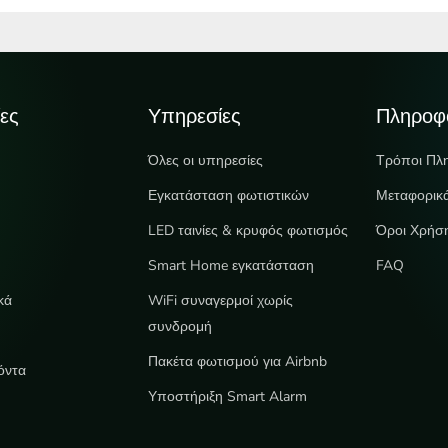
ες
Υπηρεσίες
Πληροφ
Όλες οι υπηρεσίες
Τρόποι Πλ
Εγκατάσταση φωτιστικών
Μεταφορικ
LED ταινίες & κρυφός φωτισμός
Όροι Χρήσ
e
Smart Home εγκατάσταση
FAQ
κά
WiFi συναγερμοί χωρίς
συνδρομή
Πακέτα φωτισμού για Airbnb
όντα
Υποστήριξη Smart Alarm