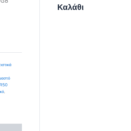
NG8
Καλάθι
ιστικά
μαστό
 R50
ικό
,