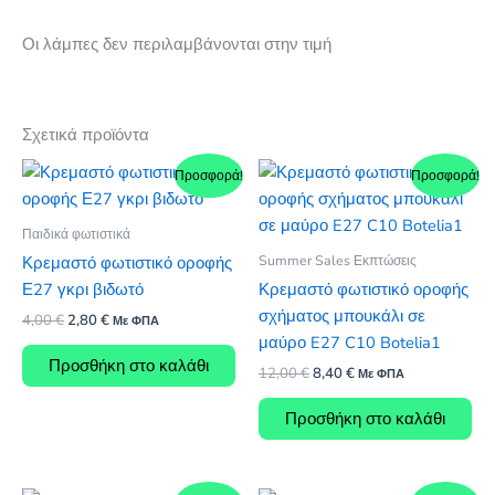
Οι λάμπες δεν περιλαμβάνονται στην τιμή
Σχετικά προϊόντα
Προσφορά!
Προσφορά!
Παιδικά φωτιστικά
Summer Sales Εκπτώσεις
Κρεμαστό φωτιστικό οροφής
Ε27 γκρι βιδωτό
Κρεμαστό φωτιστικό οροφής
σχήματος μπουκάλι σε
Original
Η
4,00
€
2,80
€
Με ΦΠΑ
price
τρέχουσα
μαύρο E27 C10 Botelia1
was:
τιμή
Προσθήκη στο καλάθι
Original
Η
12,00
€
8,40
€
4,00 €.
είναι:
Με ΦΠΑ
price
τρέχουσα
2,80 €.
was:
τιμή
Προσθήκη στο καλάθι
12,00 €.
είναι:
8,40 €.