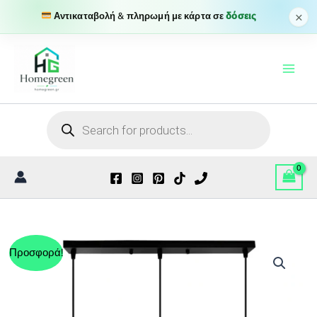
τριπλό
×
Αντικαταβολή & πληρωμή με κάρτα σε
δόσεις
με
Μετάβαση
κυλίνδρους
σε
στο
μαύρο
περιεχόμενο
χρώμα
Ε27
R50
Products
Cylindro
search
13
ποσότητα
Προσφορά!