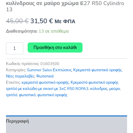
κυλίνδρους σε μαύρο χρώμα Ε27 R50 Cylindro
13
Original
Η
45,00
€
31,50
€
Με ΦΠΑ
price
τρέχουσα
Διαθεσιμότητα:
13 σε απόθεμα
was:
τιμή
Κρεμαστό
Προσθήκη στο καλάθι
φωτιστικό
45,00 €.
είναι:
οροφής
31,50 €.
τριπλό
Κωδικός προϊόντος:
01603500
με
Κατηγορίες:
Summer Sales Εκπτώσεις
,
Κρεμαστά φωτιστικά οροφής
,
κυλίνδρους
Νέες παραλαβές
,
Φωτιστικά
σε
Ετικέτες:
κρεμαστό φωτιστικό οροφής
,
Κρεμαστό φωτιστικό οροφής
μαύρο
τριπλό με καλώδιο με σκοινί με 3xC R50 ROPA3
,
κύλινδρος
,
μαύρο
,
χρώμα
τριπλό
,
φωτιστικό
,
φωτιστικό οροφής
Ε27
R50
Cylindro
13
Περιγραφή
ποσότητα
Επιπλέον πληροφορίες