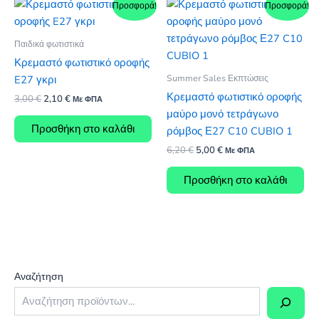
Προσφορά!
Προσφορά!
Παιδικά φωτιστικά
Κρεμαστό φωτιστικό οροφής
Summer Sales Εκπτώσεις
E27 γκρι
Κρεμαστό φωτιστικό οροφής
Original
Η
3,00
€
2,10
€
Με ΦΠΑ
price
τρέχουσα
μαύρο μονό τετράγωνο
was:
τιμή
Προσθήκη στο καλάθι
ρόμβος Ε27 C10 CUBIO 1
3,00 €.
είναι:
2,10 €.
Original
Η
6,20
€
5,00
€
Με ΦΠΑ
price
τρέχουσα
was:
τιμή
Προσθήκη στο καλάθι
6,20 €.
είναι:
5,00 €.
Αναζήτηση