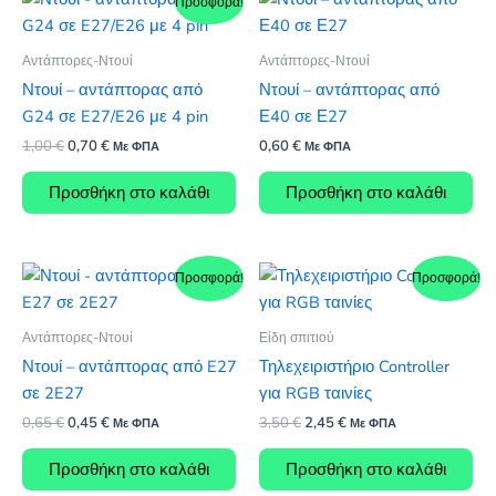
Προσφορά!
Αντάπτορες-Ντουί
Αντάπτορες-Ντουί
Ντουί – αντάπτορας από
Ντουί – αντάπτορας από
G24 σε E27/E26 με 4 pin
Ε40 σε Ε27
Original
Η
1,00
€
0,70
€
0,60
€
Με ΦΠΑ
Με ΦΠΑ
price
τρέχουσα
was:
τιμή
Προσθήκη στο καλάθι
Προσθήκη στο καλάθι
1,00 €.
είναι:
0,70 €.
Προσφορά!
Προσφορά!
Αντάπτορες-Ντουί
Είδη σπιτιού
Ντουί – αντάπτορας από E27
Τηλεχειριστήριο Controller
σε 2E27
για RGB ταινίες
Original
Η
Original
Η
0,65
€
0,45
€
3,50
€
2,45
€
Με ΦΠΑ
Με ΦΠΑ
price
τρέχουσα
price
τρέχουσα
was:
τιμή
was:
τιμή
Προσθήκη στο καλάθι
Προσθήκη στο καλάθι
0,65 €.
είναι:
3,50 €.
είναι: