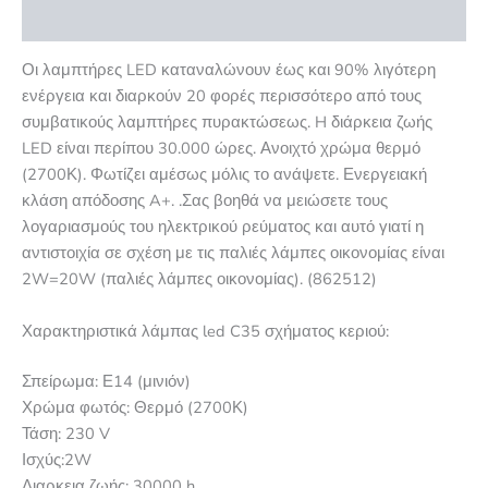
Αξιολογήσεις (0)
Οι λαμπτήρες LED καταναλώνουν έως και 90% λιγότερη
ενέργεια και διαρκούν 20 φορές περισσότερο από τους
συμβατικούς λαμπτήρες πυρακτώσεως. H διάρκεια ζωής
LED είναι περίπου 30.000 ώρες. Ανοιχτό χρώμα θερμό
(2700Κ). Φωτίζει αμέσως μόλις το ανάψετε. Ενεργειακή
κλάση απόδοσης A+. .Σας βοηθά να μειώσετε τους
λογαριασμούς του ηλεκτρικού ρεύματος και αυτό γιατί η
αντιστοιχία σε σχέση με τις παλιές λάμπες οικονομίας είναι
2W=20W (παλιές λάμπες οικονομίας). (862512)
Χαρακτηριστικά λάμπας led C35 σχήματος κεριού:
Σπείρωμα: Ε14 (μινιόν)
Χρώμα φωτός: Θερμό (2700Κ)
Τάση: 230 V
Ισχύς:2W
Διαρκεια ζωής: 30000 h