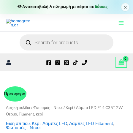
C35T
×
💳 Αντικαταβολή & πληρωμή με κάρτα σε
δόσεις
2W
Μετάβαση
Θερμό,
Filament,
στο
κερί
περιεχόμενο
ποσότητα
Products
search
Προσφορά!
Αρχική σελίδα
/
Φωτισμός - Ντουί
/
Κερί
/ Λάμπα LED E14 C35T 2W
Θερμό, Filament, κερί
Είδη σπιτιού
,
Κερί
,
Λάμπες LED
,
Λάμπες LED Fillament
,
Φωτισμός - Ντουί