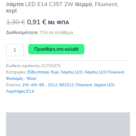
Λάμπα LED E14 C35T 2W Θερμό, Filament,
κερί
Original
Η
1,30
€
0,91
€
Με ΦΠΑ
price
τρέχουσα
Διαθεσιμότητα:
704 σε απόθεμα
was:
τιμή
Λάμπα
Προσθήκη στο καλάθι
LED
1,30 €.
είναι:
E14
0,91 €.
C35T
Κωδικός προϊόντος:
01702070
2W
Κατηγορίες:
Είδη σπιτιού
,
Κερί
,
Λάμπες LED
,
Λάμπες LED Fillament
,
Θερμό,
Φωτισμός - Ντουί
Filament,
Ετικέτες:
2W
,
4W
,
86 - 2512
,
862512
,
Fillament
,
λάμπα LED
,
κερί
Λαμπτήρες Ε14
ποσότητα
Περιγραφή
Επιπλέον πληροφορίες