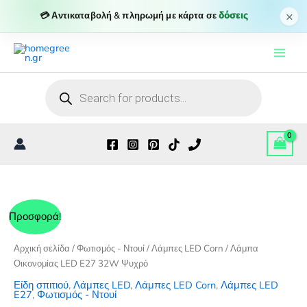
E27
×
💳 Αντικαταβολή & πληρωμή με κάρτα σε
δόσεις
32W
Μετάβαση
Ψυχρό
ποσότητα
στο
περιεχόμενο
Products
search
Προσφορά!
Αρχική σελίδα
/
Φωτισμός - Ντουί
/
Λάμπες LED Corn
/ Λάμπα
Οικονομίας LED E27 32W Ψυχρό
Είδη σπιτιού
,
Λάμπες LED
,
Λάμπες LED Corn
,
Λάμπες LED
E27
,
Φωτισμός - Ντουί