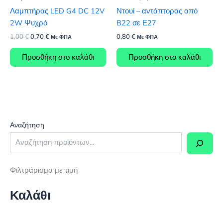
Λαμπτήρας LED G4 DC 12V
Ντουί – αντάπτορας από
2W Ψυχρό
B22 σε Ε27
Original
Η
1,00
€
0,70
€
0,80
€
Με ΦΠΑ
Με ΦΠΑ
price
τρέχουσα
was:
τιμή
Προσθήκη στο καλάθι
Προσθήκη στο καλάθι
1,00 €.
είναι:
0,70 €.
Αναζήτηση
Φιλτράρισμα με τιμή
Καλάθι