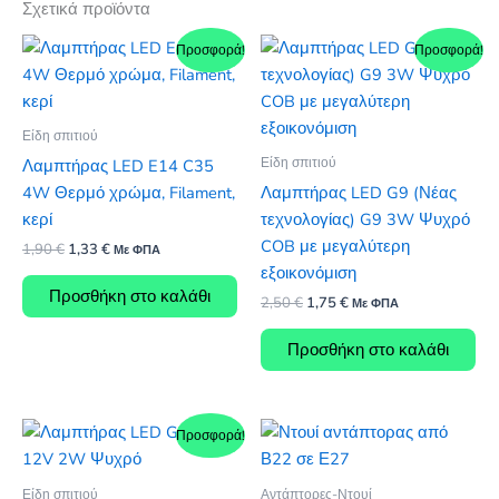
Σχετικά προϊόντα
Προσφορά!
Προσφορά!
Είδη σπιτιού
Είδη σπιτιού
Λαμπτήρας LED E14 C35
4W Θερμό χρώμα, Filament,
Λαμπτήρας LED G9 (Νέας
κερί
τεχνολογίας) G9 3W Ψυχρό
COB με μεγαλύτερη
Original
Η
1,90
€
1,33
€
Με ΦΠΑ
price
τρέχουσα
εξοικονόμιση
was:
τιμή
Προσθήκη στο καλάθι
Original
Η
2,50
€
1,75
€
1,90 €.
είναι:
Με ΦΠΑ
price
τρέχουσα
1,33 €.
was:
τιμή
Προσθήκη στο καλάθι
2,50 €.
είναι:
1,75 €.
Προσφορά!
Είδη σπιτιού
Αντάπτορες-Ντουί