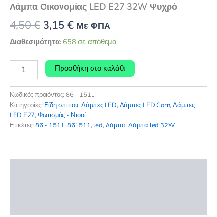
Λάμπα Οικονομίας LED E27 32W Ψυχρό
Original
Η
4,50
€
3,15
€
Με ΦΠΑ
price
τρέχουσα
Διαθεσιμότητα:
658 σε απόθεμα
was:
τιμή
Λάμπα
Προσθήκη στο καλάθι
Οικονομίας
4,50 €.
είναι:
LED
3,15 €.
E27
Κωδικός προϊόντος:
86 - 1511
32W
Κατηγορίες:
Είδη σπιτιού
,
Λάμπες LED
,
Λάμπες LED Corn
,
Λάμπες
Ψυχρό
LED E27
,
Φωτισμός - Ντουί
ποσότητα
Ετικέτες:
86 - 1511
,
861511
,
led
,
Λάμπα
,
Λάμπα led 32W
Περιγραφή
Επιπλέον πληροφορίες
Αξιολογήσεις (0)