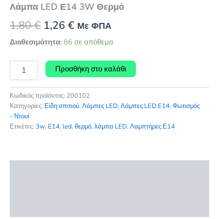
Λάμπα LED Ε14 3W Θερμό
Original
Η
1,80
€
1,26
€
Με ΦΠΑ
price
τρέχουσα
Διαθεσιμότητα:
86 σε απόθεμα
was:
τιμή
Λάμπα
Προσθήκη στο καλάθι
LED
1,80 €.
είναι:
Ε14
1,26 €.
3W
Κωδικός προϊόντος:
200102
Θερμό
Κατηγορίες:
Είδη σπιτιού
,
Λάμπες LED
,
Λάμπες LED E14
,
Φωτισμός
ποσότητα
- Ντουί
Ετικέτες:
3w
,
E14
,
led
,
θερμό
,
λάμπα LED
,
Λαμπτήρες Ε14
Περιγραφή
Επιπλέον πληροφορίες
Αξιολογήσεις (0)