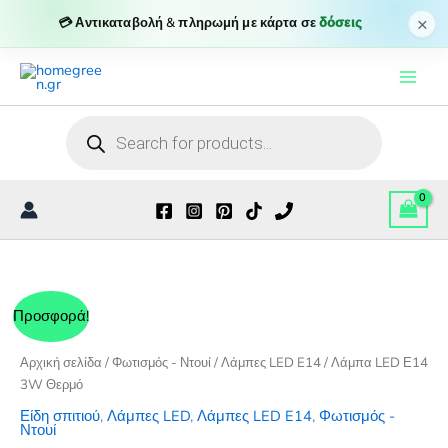
3W
×
💳 Αντικαταβολή & πληρωμή με κάρτα σε
δόσεις
Θερμό
Μετάβαση
ποσότητα
στο
περιεχόμενο
Products
search
Προσφορά!
Αρχική σελίδα
/
Φωτισμός - Ντουί
/
Λάμπες LED E14
/ Λάμπα LED Ε14
3W Θερμό
Είδη σπιτιού
,
Λάμπες LED
,
Λάμπες LED E14
,
Φωτισμός -
Ντουί