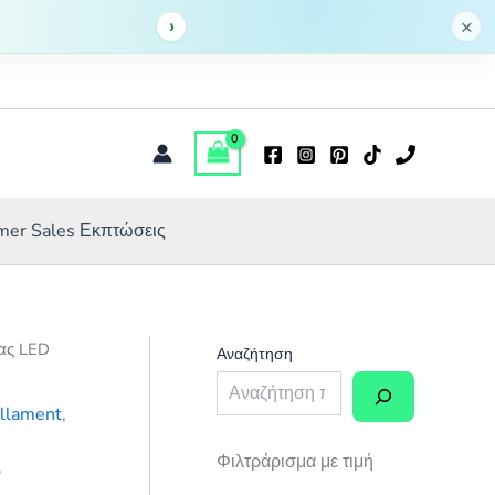
C35
›
1,30 €.
είναι:
×
2W
0,91 €.
Θερμό
χρώμα,
Filament,
κερί
ποσότητα
er Sales Εκπτώσεις
ας LED
Αναζήτηση
llament
,
Φιλτράρισμα με τιμή
ό