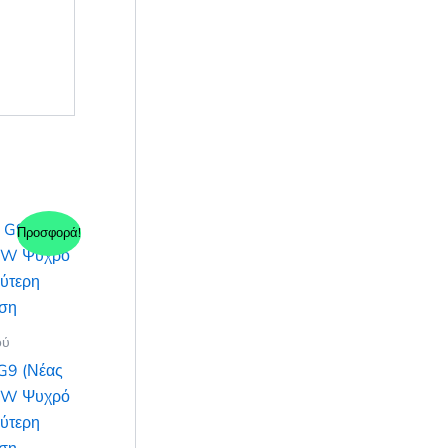
Προσφορά!
ού
G9 (Νέας
 3W Ψυχρό
ύτερη