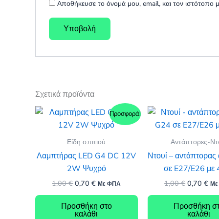
Αποθήκευσε το όνομά μου, email, και τον ιστότοπο
Σχετικά προϊόντα
Προσφορά!
Είδη σπιτιού
Αντάπτορες-Ντ
Λαμπτήρας LED G4 DC 12V
Ντουί – αντάπτορας
2W Ψυχρό
σε E27/E26 με 
Original
Η
Original
Η
1,00
€
0,70
€
1,00
€
0,70
€
Με ΦΠΑ
Με
price
τρέχουσα
price
τρ
was:
τιμή
was:
τιμ
Προσθήκη στο
Προσθήκη σ
1,00 €.
είναι:
1,00 €.
είν
καλάθι
καλάθι
0,70 €.
0,7