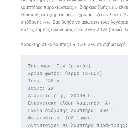
Οι λαμπτήρες LED καταναλώνουν έως και 90% λιγότε
λαμπτήρες πυρακτώσεως. H διάρκεια ζωής LED είν
Filament, σε σχήμα κερί έχει χρώμα – ζεστό λευκό (
απόδοσης A+. .Σας βοηθά να μειώσετε τους λογαριασμο
παλιές λάμπες οικονομίας είναι 2W= 20W (παλιές λ
Χαρακτηριστικά λάμπας led C35 2W σε σχήμα κερί:
Σπείρωμα: Ε14 (μινιόν)

Χρώμα φωτός: θερμό (2700Κ)

Τάση: 230 V

Ισχύς: 2W

Διάρκεια ζωής: 30000 h

Ενεργειακή κλάση λαμπτήρα: A+

Γωνία διάχυσης λαμπτήρα: 360 °

Φωτεινότητα: 180 lumen 

Αντιστοιχεί σε λαμπτήρα πυράκτωσης: