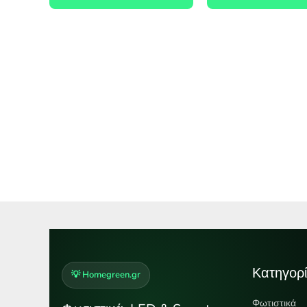
Κατηγορί
💡 Homegreen.gr
Φωτιστικά