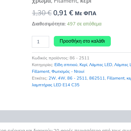
χρώμα, Filament, κερί
Original
Η
1,30
€
0,91
€
Με ΦΠΑ
price
τρέχουσα
Διαθεσιμότητα:
497 σε απόθεμα
was:
τιμή
Λαμπτήρας
Προσθήκη στο καλάθι
LED
1,30 €.
είναι:
E14
C35
0,91 €.
Κωδικός προϊόντος:
86 - 2511
2W
Κατηγορίες:
Είδη σπιτιού
,
Κερί
,
Λάμπες LED
,
Λάμπες 
Θερμό
Fillament
,
Φωτισμός - Ντουί
χρώμα,
Ετικέτες:
2W
,
4W
,
86 - 2511
,
862511
,
Fillament
,
κε
Filament,
λαμπτήρας LED E14 C35
κερί
ποσότητα
εις (0)