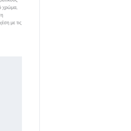
βατικούς
ό χρώμα,
ση
χέση με τις