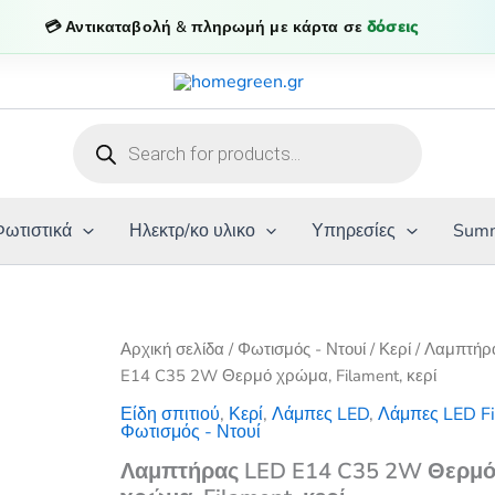
💳 Αντικαταβολή & πληρωμή με κάρτα σε
δόσεις
Products
search
Φωτιστικά
Ηλεκτρ/κο υλικο
Υπηρεσίες
Summ
Αρχική σελίδα
/
Φωτισμός - Ντουί
/
Κερί
/ Λαμπτήρ
E14 C35 2W Θερμό χρώμα, Filament, κερί
Είδη σπιτιού
,
Κερί
,
Λάμπες LED
,
Λάμπες LED Fi
Φωτισμός - Ντουί
Λαμπτήρας LED E14 C35 2W Θερμ