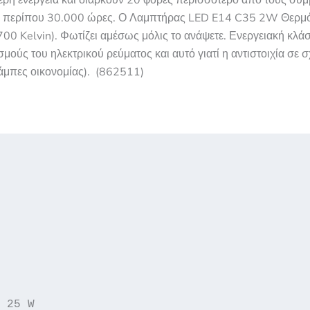
ρη ενέργεια και διαρκούν 20 φορές περισσότερο από τους συμ
αι περίπου 30.000 ώρες. Ο Λαμπτήρας LED E14 C35 2W Θερμ
2700 Kelvin). Φωτίζει αμέσως μόλις το ανάψετε. Ενεργειακή κλά
ύς του ηλεκτρικού ρεύματος και αυτό γιατί η αντιστοιχία σε σ
άμπες οικονομίας). (862511)
 25 W
