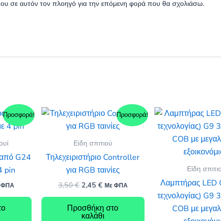
 μου σε αυτόν τον πλοηγό για την επόμενη φορά που θα σχολιάσω.
Προσφορά!
Προσφορά!
ουί
Είδη σπιτιού
 από G24
Τηλεχειριστήριο Controller
Είδη σπιτι
4 pin
για RGB ταινίες
Λαμπτήρας LED 
Original
Η
3,50
€
2,45
€
 ΦΠΑ
Με ΦΠΑ
έχουσα
price
τρέχουσα
τεχνολογίας) G9
ή
was:
τιμή
το
Προσθήκη στο
COB με μεγαλ
αι:
3,50 €.
είναι:
καλάθι
0 €.
2,45 €.