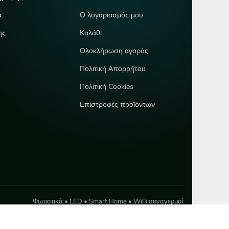
ά
Ο λογαριασμός μου
ης
Καλάθι
Ολοκλήρωση αγοράς
Πολιτική Απορρήτου
Πολιτική Cookies
Επιστροφές προϊόντων
Φωτιστικά • LED • Smart Home • WiFi συναγερμοί