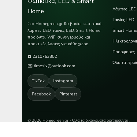
Φωτιστικά, LED & Smart
Λάμπες LED
Home
Ταινίες LED
Στο Homegreen.gr θα βρείτε φωτιστικά,
λάμπες LED, ταινίες LED, Smart Home
Smart Hom
προϊόντα, WiFi συναγερμούς και
Ηλεκτρολογι
πρακτικές λύσεις για κάθε χώρο.
Προσφορές
☎️ 2310753352
Όλα τα προϊ
✉️ timesix@outlook.com
TikTok
Instagram
Facebook
Pinterest
© 2026 Homegreen.gr - Όλα τα δικαιώματα διατηρούνται.