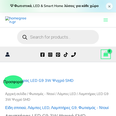
3W
×
💡 Φωτιστικά, LED & Smart Home λύσεις για κάθε χώρο
Ψυχρό
Μετάβαση
SMD
ποσότητα
στο
περιεχόμενο
Products
search
Προσφορά!
Αρχική σελίδα
/
Φωτισμός - Ντουί
/
Λάμπες LED
/ Λαμπτήρας LED G9
3W Ψυχρό SMD
Είδη σπιτιού
,
Λάμπες LED
,
Λαμπτήρες G9
,
Φωτισμός - Ντουί
Λαμπτήρας LED G9 3W Ψυχρό SMD