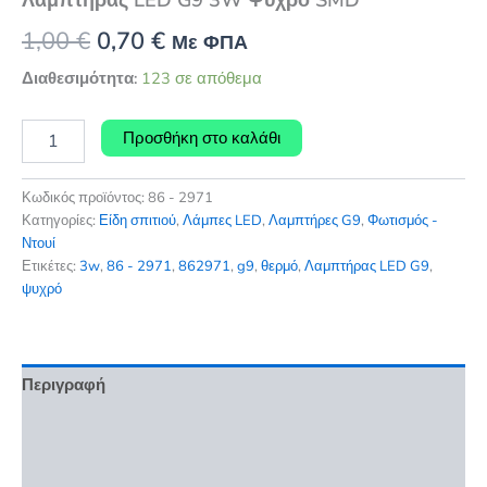
Original
Η
1,00
€
0,70
€
Με ΦΠΑ
price
τρέχουσα
Διαθεσιμότητα:
123 σε απόθεμα
was:
τιμή
Λαμπτήρας
Προσθήκη στο καλάθι
LED
1,00 €.
είναι:
G9
0,70 €.
3W
Κωδικός προϊόντος:
86 - 2971
Ψυχρό
Κατηγορίες:
Είδη σπιτιού
,
Λάμπες LED
,
Λαμπτήρες G9
,
Φωτισμός -
SMD
Ντουί
ποσότητα
Ετικέτες:
3w
,
86 - 2971
,
862971
,
g9
,
θερμό
,
Λαμπτήρας LED G9
,
ψυχρό
Περιγραφή
Επιπλέον πληροφορίες
Αξιολογήσεις (0)