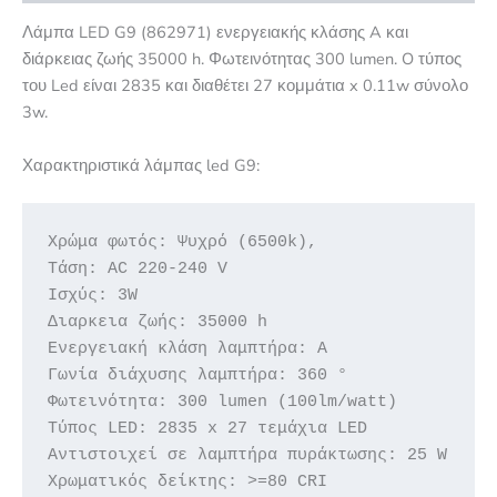
Λάμπα LED G9 (862971) ενεργειακής κλάσης A και
διάρκειας ζωής 35000 h. Φωτεινότητας 300 lumen. O τύπος
του Led είναι 2835 και διαθέτει 27 κομμάτια x 0.11w σύνολο
3w.
Χαρακτηριστικά λάμπας led G9:
Χρώμα φωτός: Ψυχρό (6500k), 

Τάση: AC 220-240 V

Ισχύς: 3W

Διαρκεια ζωής: 35000 h

Ενεργειακή κλάση λαμπτήρα: A

Γωνία διάχυσης λαμπτήρα: 360 °

Φωτεινότητα: 300 lumen (100lm/watt)

Τύπος LED: 2835 x 27 τεμάχια LED

Αντιστοιχεί σε λαμπτήρα πυράκτωσης: 25 W

Χρωματικός δείκτης: >=80 CRI
