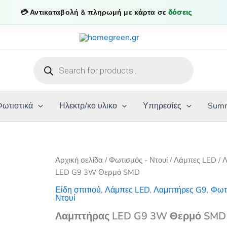
💳 Αντικαταβολή & πληρωμή με κάρτα σε
δόσεις
Products
search
Φωτιστικά
Ηλεκτρ/κο υλικο
Υπηρεσίες
Summ
Αρχική σελίδα
/
Φωτισμός - Ντουί
/
Λάμπες LED
/ 
LED G9 3W Θερμό SMD
Είδη σπιτιού
,
Λάμπες LED
,
Λαμπτήρες G9
,
Φωτ
Ντουί
Λαμπτήρας LED G9 3W Θερμό SMD