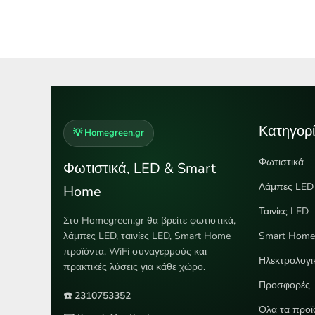
Κατηγορί
💡 Homegreen.gr
Φωτιστικά
Φωτιστικά, LED & Smart
Λάμπες LED
Home
Ταινίες LED
Στο Homegreen.gr θα βρείτε φωτιστικά,
λάμπες LED, ταινίες LED, Smart Home
Smart Hom
προϊόντα, WiFi συναγερμούς και
Ηλεκτρολογι
πρακτικές λύσεις για κάθε χώρο.
Προσφορές
☎️ 2310753352
Όλα τα προϊ