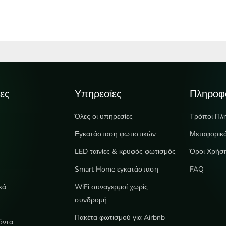
ες
Υπηρεσίες
Πληροφ
Όλες οι υπηρεσίες
Τρόποι Πλ
Εγκατάσταση φωτιστικών
Μεταφορικ
LED ταινίες & κρυφός φωτισμός
Όροι Χρήσ
e
Smart Home εγκατάσταση
FAQ
κά
WiFi συναγερμοί χωρίς
συνδρομή
Πακέτα φωτισμού για Airbnb
όντα