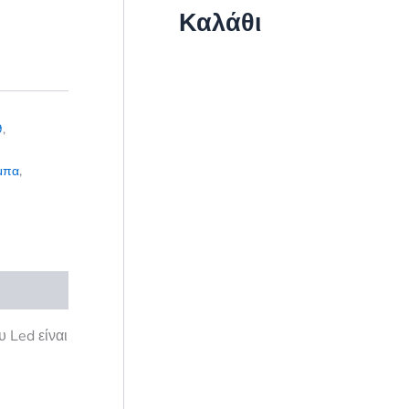
Καλάθι
9
,
μπα
,
 Led είναι