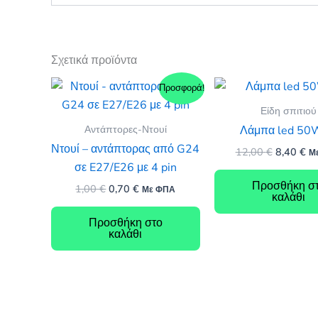
Σχετικά προϊόντα
Προσφορά!
Είδη σπιτιού
Αντάπτορες-Ντουί
Λάμπα led 50
Ντουί – αντάπτορας από G24
Original
Η
12,00
€
8,40
€
Μ
price
τρ
σε E27/E26 με 4 pin
was:
τι
Προσθήκη σ
Original
Η
1,00
€
0,70
€
12,00 €.
είν
Με ΦΠΑ
καλάθι
price
τρέχουσα
8,
was:
τιμή
Προσθήκη στο
1,00 €.
είναι:
καλάθι
0,70 €.