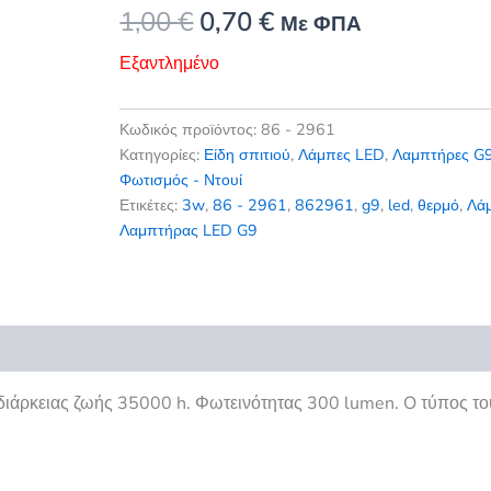
Original
Η
1,00
€
0,70
€
Με ΦΠΑ
price
τρέχουσα
Εξαντλημένο
was:
τιμή
Κωδικός προϊόντος:
86 - 2961
1,00 €.
είναι:
Κατηγορίες:
Είδη σπιτιού
,
Λάμπες LED
,
Λαμπτήρες G
Φωτισμός - Ντουί
0,70 €.
Ετικέτες:
3w
,
86 - 2961
,
862961
,
g9
,
led
,
θερμό
,
Λά
Λαμπτήρας LED G9
εις (0)
ιάρκειας ζωής 35000 h. Φωτεινότητας 300 lumen. O τύπος του