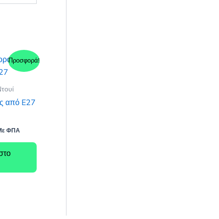
Προσφορά!
τουί
ας από E27
7
Με ΦΠΑ
ρέχουσα
ιμή
στο
ίναι:
,45 €.