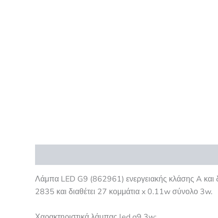
Περιγραφή
Επιπλέον πληροφορίες
Αξιολογήσ
Λάμπα LED G9 (862961) ενεργειακής κλάσης A και δ
2835 και διαθέτει 27 κομμάτια x 0.11w σύνολο 3w.
Χαρακτηριστικά λάμπας led g9 3w: