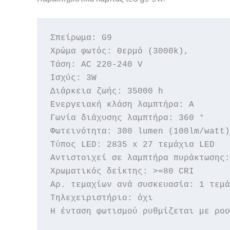
Σπείρωμα: G9

Χρώμα φωτός: Θερμό (3000k), 

Τάση: AC 220-240 V

Ισχύς: 3W

Διάρκεια ζωής: 35000 h

Ενεργειακή κλάση λαμπτήρα: A

Γωνία διάχυσης λαμπτήρα: 360 °

Φωτεινότητα: 300 lumen (100lm/watt)

Τύπος LED: 2835 x 27 τεμάχια LED

Αντιστοιχεί σε λαμπτήρα πυράκτωσης:
Χρωματικός δείκτης: >=80 CRI

Αρ. τεμαχίων ανά συσκευασία: 1 τεμά
Τηλεχειριστήριο: όχι

Η ένταση φωτισμού ρυθμίζεται με ροο