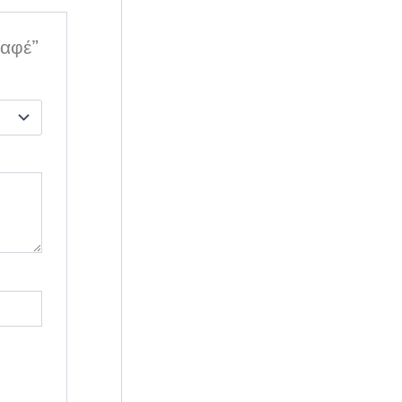
καφέ”