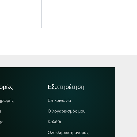
ορίες
Εξυπηρέτηση
ηρωμής
Επικοινωνία
ά
Ο λογαριασμός μου
ης
Καλάθι
Ολοκλήρωση αγοράς