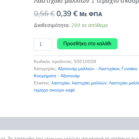
Λαστιχάκι μαλλιών 1 τεμάχιο σκού
Original
Η
0,56
€
0,39
€
Με ΦΠΑ
price
τρέχουσα
Διαθεσιμότητα:
299 σε απόθεμα
was:
τιμή
Λαστιχάκι
Προσθήκη στο καλάθι
μαλλιών
0,56 €.
είναι:
1
τεμάχιο
0,39 €.
Κωδικός προϊόντος:
50010008
σκούρο
Κατηγορίες:
Αξεσουάρ μαλλιών - Λαστιχάκια
,
Γυναίκα
,
καφέ
Κοσμήματα - Αξεσουάρ
ποσότητα
Ετικέτες:
λαστιχάκι
,
λαστιχάκι μαλλιών
,
Λαστιχάκι μαλλ
τεμάχιο σκούρο καφέ
εις (0)