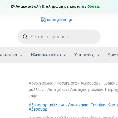
wa
💳 Αντικαταβολή & πληρωμή με κάρτα σε
δόσεις
0,5
Products
search
Φωτιστικά
Ηλεκτρ/κο υλικο
Υπηρεσίες
Summ
Αρχική σελίδα
/
Κοσμήματα - Αξεσουάρ
/
Γυναίκα
μαλλιών - Λαστιχάκια
/ Λαστιχάκι μαλλιών 1 τεμά
καφέ
Αξεσουάρ μαλλιών - Λαστιχάκια
,
Γυναίκα
,
Κοσμ
Αξεσουάρ