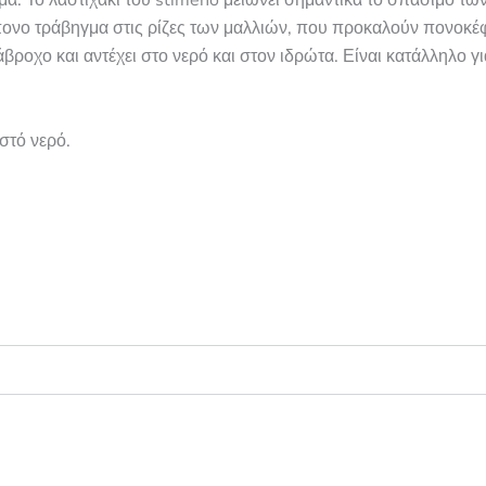
α. Το λαστιχάκι του stimeno μειώνει σημαντικά το σπάσιμο τω
ίπονο τράβηγμα στις ρίζες των μαλλιών, που προκαλούν πονοκέ
άβροχο και αντέχει στο νερό και στον ιδρώτα. Είναι κατάλληλο γ
στό νερό.