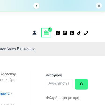
τεμάχιο
s:
τιμή
›
×
σκούρο
6 €.
είναι:
καφέ
0,39 €.
ποσότητα
er Sales Εκπτώσεις
/
Αξεσουάρ
Αναζήτηση
χιο σκούρο
ήματα -
Φιλτράρισμα με τιμή