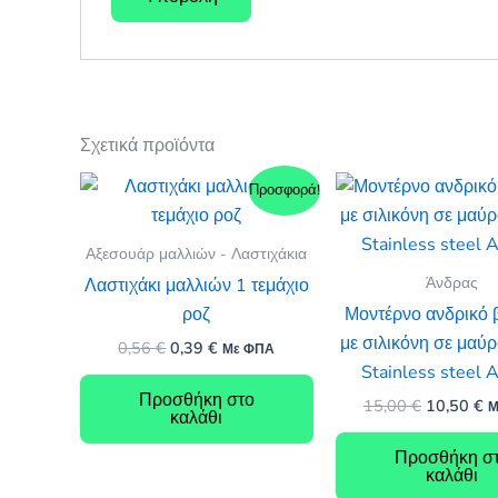
Σχετικά προϊόντα
Προσφορά!
Αξεσουάρ μαλλιών - Λαστιχάκια
Άνδρας
Λαστιχάκι μαλλιών 1 τεμάχιο
ροζ
Μοντέρνο ανδρικό 
με σιλικόνη σε μαύ
Original
Η
0,56
€
0,39
€
Με ΦΠΑ
price
τρέχουσα
Stainless steel
was:
τιμή
Προσθήκη στο
Original
Η
15,00
€
10,50
€
0,56 €.
είναι:
Μ
καλάθι
price
τ
0,39 €.
was:
τ
Προσθήκη σ
15,00 €.
εί
καλάθι
10