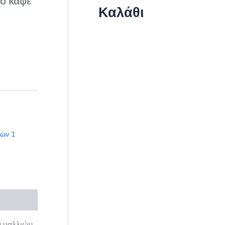
ρο καφέ
Καλάθι
ιών 1