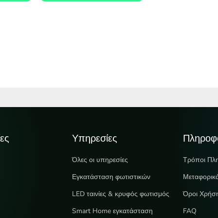
ες
Υπηρεσίες
Πληροφ
Όλες οι υπηρεσίες
Τρόποι Πλ
Εγκατάσταση φωτιστικών
Μεταφορικ
LED ταινίες & κρυφός φωτισμός
Όροι Χρήσ
e
Smart Home εγκατάσταση
FAQ