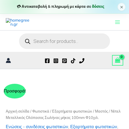
Μεταλλικός
×
💳 Αντικαταβολή & πληρωμή με κάρτα σε
δόσεις
Ολόπασος
Μετάβαση
Σωλήνας
μήκος
στο
100mm
περιεχόμενο
Φ10χιλ.
Products
ποσότητα
search
Προσφορά!
Αρχική σελίδα
/
Φωτιστικά
/
Εξαρτήματα φωτιστικών
/ Μαστός / Νίπελ
Μεταλλικός Ολόπασος Σωλήνας μήκος 100mm Φ10χιλ.
Ενώσεις - συνδέσεις φωτιστικών
,
Εξαρτήματα φωτιστικών
,