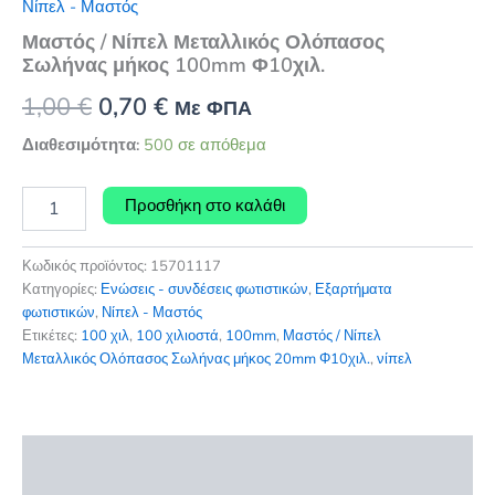
Νίπελ - Μαστός
Μαστός / Νίπελ Μεταλλικός Ολόπασος
Σωλήνας μήκος 100mm Φ10χιλ.
Original
Η
1,00
€
0,70
€
Με ΦΠΑ
price
τρέχουσα
Διαθεσιμότητα:
500 σε απόθεμα
was:
τιμή
Μαστός
Προσθήκη στο καλάθι
/
1,00 €.
είναι:
Νίπελ
0,70 €.
Μεταλλικός
Κωδικός προϊόντος:
15701117
Ολόπασος
Κατηγορίες:
Ενώσεις - συνδέσεις φωτιστικών
,
Εξαρτήματα
Σωλήνας
φωτιστικών
,
Νίπελ - Μαστός
μήκος
Ετικέτες:
100 χιλ
,
100 χιλιοστά
,
100mm
,
Μαστός / Νίπελ
100mm
Μεταλλικός Ολόπασος Σωλήνας μήκος 20mm Φ10χιλ.
,
νίπελ
Φ10χιλ.
ποσότητα
Περιγραφή