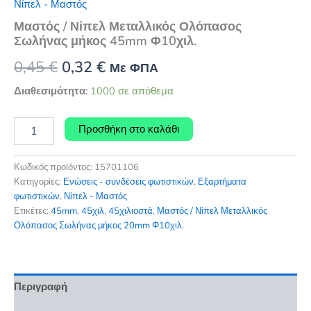
Νίπελ - Μαστός
Μαστός / Νίπελ Μεταλλικός Ολόπασος
Σωλήνας μήκος 45mm Φ10χιλ.
Original
Η
0,45
€
0,32
€
Με ΦΠΑ
price
τρέχουσα
Διαθεσιμότητα:
1000 σε απόθεμα
was:
τιμή
Μαστός
Προσθήκη στο καλάθι
/
0,45 €.
είναι:
Νίπελ
0,32 €.
Μεταλλικός
Κωδικός προϊόντος:
15701106
Ολόπασος
Κατηγορίες:
Ενώσεις - συνδέσεις φωτιστικών
,
Εξαρτήματα
Σωλήνας
φωτιστικών
,
Νίπελ - Μαστός
μήκος
Ετικέτες:
45mm
,
45χιλ
,
45χιλιοστά
,
Μαστός / Νίπελ Μεταλλικός
45mm
Ολόπασος Σωλήνας μήκος 20mm Φ10χιλ.
Φ10χιλ.
ποσότητα
Περιγραφή