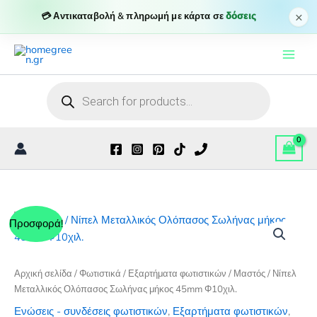
Μεταλλικός
×
💳 Αντικαταβολή & πληρωμή με κάρτα σε
δόσεις
Ολόπασος
Μετάβαση
Σωλήνας
μήκος
στο
45mm
περιεχόμενο
Φ10χιλ.
Products
ποσότητα
search
Προσφορά!
Αρχική σελίδα
/
Φωτιστικά
/
Εξαρτήματα φωτιστικών
/ Μαστός / Νίπελ
Μεταλλικός Ολόπασος Σωλήνας μήκος 45mm Φ10χιλ.
Ενώσεις - συνδέσεις φωτιστικών
,
Εξαρτήματα φωτιστικών
,