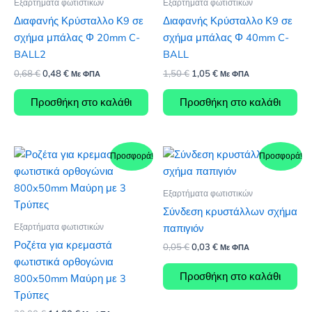
Εξαρτήματα φωτιστικών
Εξαρτήματα φωτιστικών
Διαφανής Κρύσταλλο Κ9 σε
Διαφανής Κρύσταλλο Κ9 σε
σχήμα μπάλας Φ 20mm C-
σχήμα μπάλας Φ 40mm C-
BALL2
BALL
Original
Η
Original
Η
0,68
€
0,48
€
1,50
€
1,05
€
Με ΦΠΑ
Με ΦΠΑ
price
τρέχουσα
price
τρέχουσα
was:
τιμή
was:
τιμή
Προσθήκη στο καλάθι
Προσθήκη στο καλάθι
0,68 €.
είναι:
1,50 €.
είναι:
0,48 €.
1,05 €.
Προσφορά!
Προσφορά!
Εξαρτήματα φωτιστικών
Σύνδεση κρυστάλλων σχήμα
Εξαρτήματα φωτιστικών
παπιγιόν
Ροζέτα για κρεμαστά
Original
Η
0,05
€
0,03
€
Με ΦΠΑ
price
τρέχουσα
φωτιστικά ορθογώνια
was:
τιμή
Προσθήκη στο καλάθι
800x50mm Μαύρη με 3
0,05 €.
είναι:
0,03 €.
Τρύπες