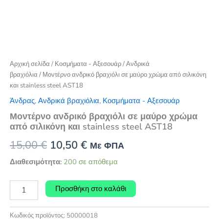
Αρχική σελίδα
/
Κοσμήματα - Αξεσουάρ
/
Ανδρικά
βραχιόλια
/ Μοντέρνο ανδρικό βραχιόλι σε μαύρο χρώμα από σιλικόνη
και stainless steel AST18
Άνδρας
,
Ανδρικά βραχιόλια
,
Κοσμήματα - Αξεσουάρ
Μοντέρνο ανδρικό βραχιόλι σε μαύρο χρώμα
από σιλικόνη και stainless steel AST18
Original
Η
15,00
€
10,50
€
Με ΦΠΑ
price
τρέχουσα
Διαθεσιμότητα:
200 σε απόθεμα
was:
τιμή
Μοντέρνο
Προσθήκη στο καλάθι
ανδρικό
15,00 €.
είναι:
βραχιόλι
10,50 €.
σε
Κωδικός προϊόντος:
50000018