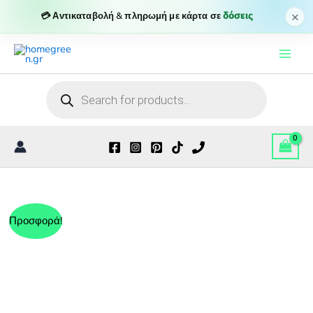
σε
×
💳 Αντικαταβολή & πληρωμή με κάρτα σε
δόσεις
μαύρο
Μετάβαση
χρώμα
από
στο
σιλικόνη
περιεχόμενο
και
Products
stainless
search
steel
AST18
ποσότητα
Προσφορά!