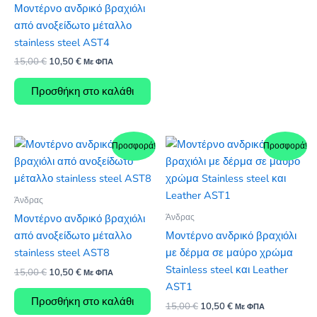
Μοντέρνο ανδρικό βραχιόλι
από ανοξείδωτο μέταλλο
stainless steel AST4
Original
Η
15,00
€
10,50
€
Με ΦΠΑ
price
τρέχουσα
was:
τιμή
Προσθήκη στο καλάθι
15,00 €.
είναι:
10,50 €.
Προσφορά!
Προσφορά!
Άνδρας
Άνδρας
Μοντέρνο ανδρικό βραχιόλι
από ανοξείδωτο μέταλλο
Μοντέρνο ανδρικό βραχιόλι
stainless steel AST8
με δέρμα σε μαύρο χρώμα
Stainless steel και Leather
Original
Η
15,00
€
10,50
€
Με ΦΠΑ
price
τρέχουσα
AST1
was:
τιμή
Προσθήκη στο καλάθι
Original
Η
15,00
€
10,50
€
15,00 €.
είναι:
Με ΦΠΑ