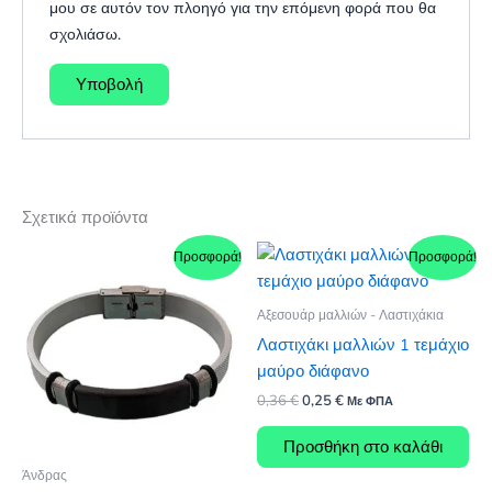
μου σε αυτόν τον πλοηγό για την επόμενη φορά που θα
σχολιάσω.
Σχετικά προϊόντα
Προσφορά!
Προσφορά!
Αξεσουάρ μαλλιών - Λαστιχάκια
Λαστιχάκι μαλλιών 1 τεμάχιο
μαύρο διάφανο
Original
Η
0,36
€
0,25
€
Με ΦΠΑ
price
τρέχουσα
was:
τιμή
Προσθήκη στο καλάθι
0,36 €.
είναι:
0,25 €.
Άνδρας