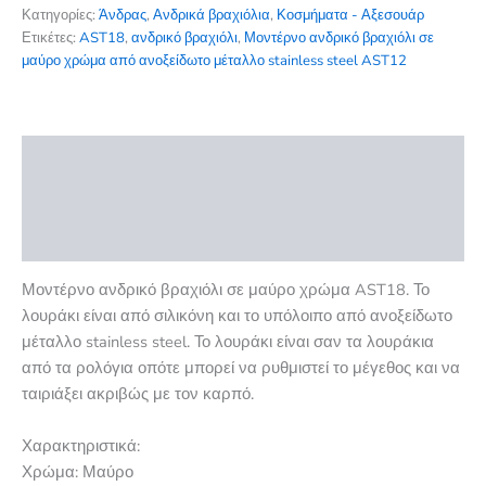
μαύρο
Κατηγορίες:
Άνδρας
,
Ανδρικά βραχιόλια
,
Κοσμήματα - Αξεσουάρ
χρώμα
Ετικέτες:
AST18
,
ανδρικό βραχιόλι
,
Μοντέρνο ανδρικό βραχιόλι σε
από
μαύρο χρώμα από ανοξείδωτο μέταλλο stainless steel AST12
σιλικόνη
και
stainless
steel
Περιγραφή
AST18
ποσότητα
Επιπλέον πληροφορίες
Αξιολογήσεις (0)
Μοντέρνο ανδρικό βραχιόλι σε μαύρο χρώμα AST18. Το
λουράκι είναι από σιλικόνη και το υπόλοιπο από ανοξείδωτο
μέταλλο stainless steel. Το λουράκι είναι σαν τα λουράκια
από τα ρολόγια οπότε μπορεί να ρυθμιστεί το μέγεθος και να
ταιριάξει ακριβώς με τον καρπό.
Χαρακτηριστικά:
Χρώμα: Μαύρο