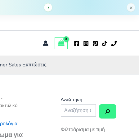
αποτύπωμα
›
132,86 €.
είναι:
×
για
93,00 €.
κλειδαριές
ποσότητα
er Sales Εκπτώσεις
 -
Αναζήτηση
ακτυλικό
ρολόγια
Φιλτράρισμα με τιμή
ωμα για