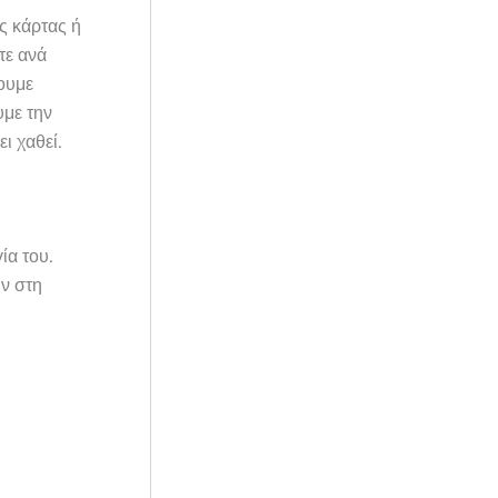
ς κάρτας ή
τε ανά
ουμε
υμε την
ι χαθεί.
ία του.
υν στη