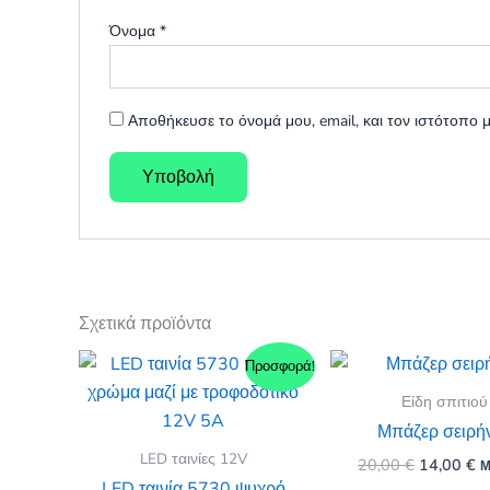
Όνομα
*
Αποθήκευσε το όνομά μου, email, και τον ιστότοπο
Σχετικά προϊόντα
Προσφορά!
Είδη σπιτιού
Μπάζερ σειρή
LED ταινίες 12V
Original
Η
20,00
€
14,00
€
Μ
price
τ
LED ταινία 5730 ψυχρό