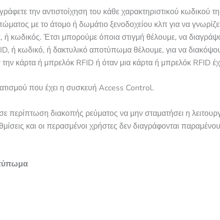
γράφετε την αντιστοίχηση του κάθε χαρακτηριστικού κωδικού τη
πώματος με το άτομο ή δωμάτιο ξενοδοχείου κλπ για να γνωρίζε
κ, ή κωδικός. Έτσι μπορούμε όποια στιγμή θέλουμε, να διαγράψ
D, ή κωδικό, ή δακτυλικό αποτύπωμα θέλουμε, για να διακόψο
την κάρτα ή μπρελόκ RFID ή όταν μια κάρτα ή μπρελόκ RFID έχε
ατισμού που έχει η συσκευή Access Control.
σε περίπτωση διακοπής ρεύματος να μην σταματήσει η λειτουργ
θμίσεις και οι περασμένοι χρήστες δεν διαγράφονται παραμένο
οτύπωμα