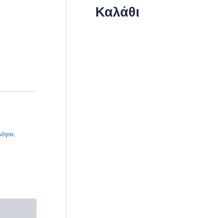
Καλάθι
όγιο
,