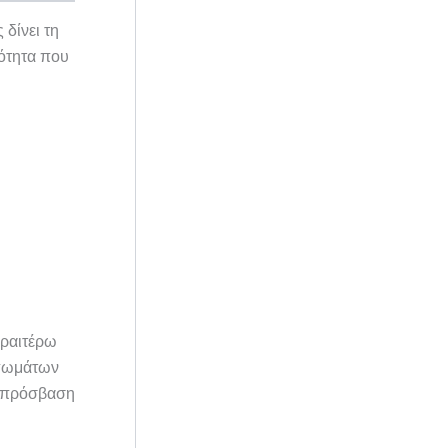
δίνει τη
τότητα που
εραιτέρω
υπωμάτων
υν πρόσβαση