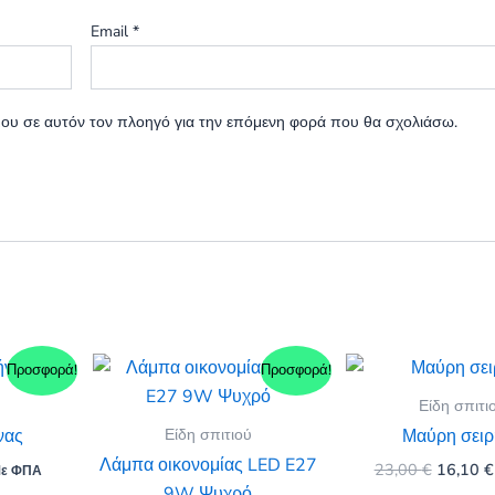
Email
*
 μου σε αυτόν τον πλοηγό για την επόμενη φορά που θα σχολιάσω.
Προσφορά!
Προσφορά!
Είδη σπιτι
Είδη σπιτιού
νας
Μαύρη σειρ
Λάμπα οικονομίας LED E27
Original
23,00
€
16,10
€
ε ΦΠΑ
ρέχουσα
price
9W Ψυχρό