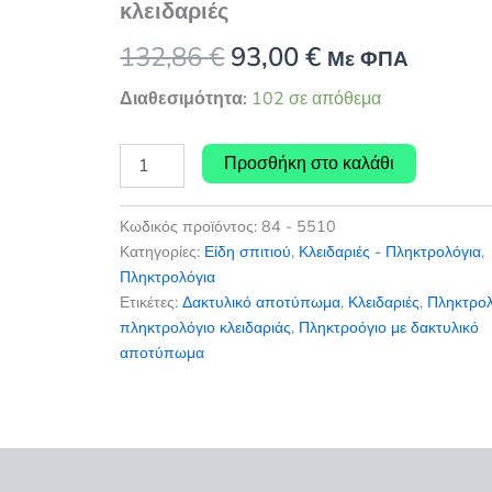
κλειδαριές
Original
Η
132,86
€
93,00
€
Με ΦΠΑ
price
τρέχουσα
Διαθεσιμότητα:
102 σε απόθεμα
was:
τιμή
Πληκτρολόγιο
Προσθήκη στο καλάθι
με
132,86 €.
είναι:
δακτυλικό
αποτύπωμα
93,00 €.
Κωδικός προϊόντος:
84 - 5510
για
Κατηγορίες:
Είδη σπιτιού
,
Κλειδαριές - Πληκτρολόγια
,
κλειδαριές
Πληκτρολόγια
ποσότητα
Ετικέτες:
Δακτυλικό αποτύπωμα
,
Κλειδαριές
,
Πληκτρολ
πληκτρολόγιο κλειδαριάς
,
Πληκτροόγιο με δακτυλικό
αποτύπωμα
εις (0)