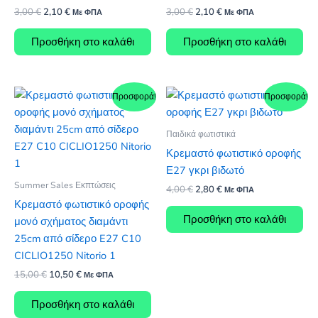
Original
Η
Original
Η
3,00
€
2,10
€
3,00
€
2,10
€
Με ΦΠΑ
Με ΦΠΑ
price
τρέχουσα
price
τρέχουσα
was:
τιμή
was:
τιμή
Προσθήκη στο καλάθι
Προσθήκη στο καλάθι
3,00 €.
είναι:
3,00 €.
είναι:
2,10 €.
2,10 €.
Προσφορά!
Προσφορά!
Παιδικά φωτιστικά
Κρεμαστό φωτιστικό οροφής
Ε27 γκρι βιδωτό
Summer Sales Εκπτώσεις
Original
Η
4,00
€
2,80
€
Με ΦΠΑ
price
τρέχουσα
Κρεμαστό φωτιστικό οροφής
was:
τιμή
Προσθήκη στο καλάθι
μονό σχήματος διαμάντι
4,00 €.
είναι:
2,80 €.
25cm από σίδερο E27 C10
CICLIO1250 Nitorio 1
Original
Η
15,00
€
10,50
€
Με ΦΠΑ
price
τρέχουσα
was:
τιμή
Προσθήκη στο καλάθι
15,00 €.
είναι: