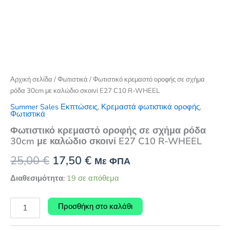
Αρχική σελίδα
/
Φωτιστικά
/ Φωτιστικό κρεμαστό οροφής σε σχήμα
ρόδα 30cm με καλώδιο σκοινί E27 C10 R-WHEEL
Summer Sales Εκπτώσεις
,
Κρεμαστά φωτιστικά οροφής
,
Φωτιστικά
Φωτιστικό κρεμαστό οροφής σε σχήμα ρόδα
30cm με καλώδιο σκοινί E27 C10 R-WHEEL
Original
Η
25,00
€
17,50
€
Με ΦΠΑ
price
τρέχουσα
Διαθεσιμότητα:
19 σε απόθεμα
was:
τιμή
Φωτιστικό
Προσθήκη στο καλάθι
κρεμαστό
25,00 €.
είναι:
οροφής