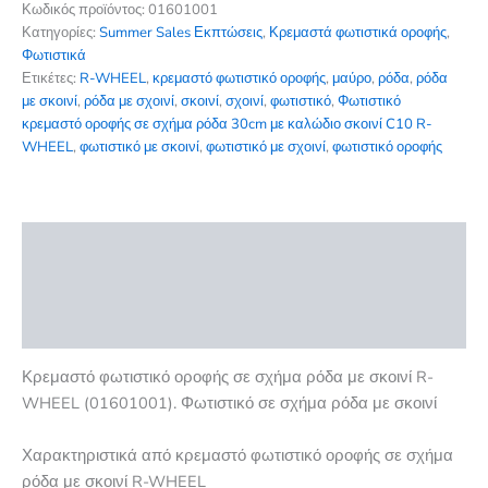
17,50 €.
σε
Κωδικός προϊόντος:
01601001
σχήμα
Κατηγορίες:
Summer Sales Εκπτώσεις
,
Κρεμαστά φωτιστικά οροφής
,
ρόδα
Φωτιστικά
30cm
Ετικέτες:
R-WHEEL
,
κρεμαστό φωτιστικό οροφής
,
μαύρο
,
ρόδα
,
ρόδα
με
με σκοινί
,
ρόδα με σχοινί
,
σκοινί
,
σχοινί
,
φωτιστικό
,
Φωτιστικό
καλώδιο
κρεμαστό οροφής σε σχήμα ρόδα 30cm με καλώδιο σκοινί C10 R-
σκοινί
WHEEL
,
φωτιστικό με σκοινί
,
φωτιστικό με σχοινί
,
φωτιστικό οροφής
E27
C10
R-
WHEEL
Περιγραφή
ποσότητα
Επιπλέον πληροφορίες
Αξιολογήσεις (0)
Κρεμαστό φωτιστικό οροφής σε σχήμα ρόδα με σκοινί R-
WHEEL (01601001). Φωτιστικό σε σχήμα ρόδα με σκοινί
Χαρακτηριστικά από κρεμαστό φωτιστικό οροφής σε σχήμα
ρόδα με σκοινί R-WHEEL