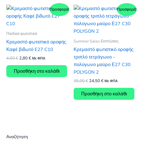
Προσφορά!
Προσφορά!
Παιδικά φωτιστικά
Summer Sales Εκπτώσεις
Κρεμαστό φωτιστικό οροφής
Καφέ βιδωτό E27 C10
Κρεμαστό φωτιστικό οροφής
τριπλό τετράγωνο –
Original
Η
4,00
€
2,80
€
Με ΦΠΑ
price
τρέχουσα
πολύγωνο μαύρο Ε27 C30
was:
τιμή
Προσθήκη στο καλάθι
POLYGON 2
4,00 €.
είναι:
2,80 €.
Original
Η
35,00
€
24,50
€
Με ΦΠΑ
price
τρέχουσα
was:
τιμή
Προσθήκη στο καλάθι
35,00 €.
είναι:
24,50 €.
Αναζήτηση