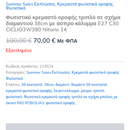
Summer Sales Εκπτώσεις
,
Κρεμαστά φωτιστικά οροφής
,
Φωτιστικά
Φωτιστικό κρεμαστό οροφής τριπλό σε σχήμα
διαμαντιού 38cm με άσπρο κάλυμμα E27 C30
CICLIO3W380 Nitorio 14
Original
Η
100,00
€
70,00
€
Με ΦΠΑ
price
τρέχουσα
Εξαντλημένο
was:
τιμή
Κωδικός προϊόντος:
214524
100,00 €.
είναι:
Κατηγορίες:
Summer Sales Εκπτώσεις
,
Κρεμαστά φωτιστικά οροφής
,
Φωτιστικά
70,00 €.
Ετικέτες:
38 εκατοστά
,
38cm
,
διαμάντι
,
διαμάντι 38 εκατοστά
,
κρεμαστό φωτιστικό οροφής
,
λευκό κάλυμμα
,
μαύρο
,
τριπλό
,
φωτιστικό
,
Φωτιστικό κρεμαστό οροφής τριπλό σε σχήμα μπάλας με
σκοινί R60 ROBOLIA3
,
φωτιστικό οροφής
Περιγραφή