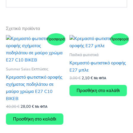
Σχετικά προϊόντα
Προσφορά!
Προσφορά!
Παιδικά φωτιστικά
Κρεμαστό φωτιστικό οροφής
Summer Sales Εκπτώσεις
E27 μπλε
Κρεμαστό φωτιστικό οροφής
Original
Η
3,00
€
2,10
€
Με ΦΠΑ
price
τρέχουσα
σχήματος ποδηλάτου σε
was:
τιμή
Προσθήκη στο καλάθι
μαύρο χρώμα E27 C10
3,00 €.
είναι:
2,10 €.
BIKEB
Original
Η
40,00
€
28,00
€
Με ΦΠΑ
price
τρέχουσα
was:
τιμή
Προσθήκη στο καλάθι
40,00 €.
είναι:
28,00 €.