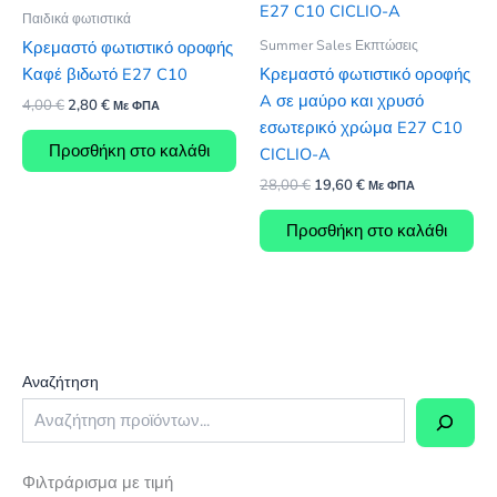
Παιδικά φωτιστικά
Summer Sales Εκπτώσεις
Κρεμαστό φωτιστικό οροφής
Καφέ βιδωτό E27 C10
Κρεμαστό φωτιστικό οροφής
A σε μαύρο και χρυσό
Original
Η
4,00
€
2,80
€
Με ΦΠΑ
price
τρέχουσα
εσωτερικό χρώμα E27 C10
was:
τιμή
Προσθήκη στο καλάθι
CICLIO-A
4,00 €.
είναι:
2,80 €.
Original
Η
28,00
€
19,60
€
Με ΦΠΑ
price
τρέχουσα
was:
τιμή
Προσθήκη στο καλάθι
28,00 €.
είναι:
19,60 €.
Αναζήτηση
Φιλτράρισμα με τιμή