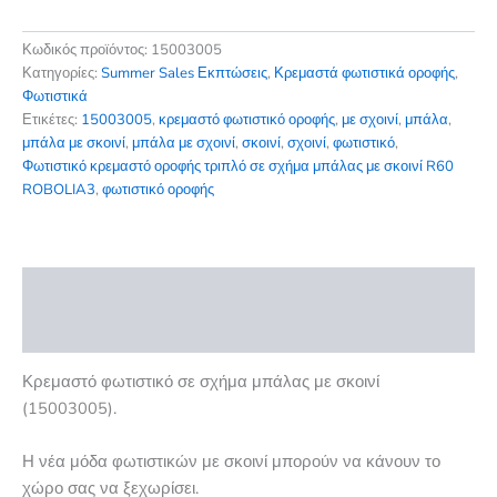
was:
τιμή
Κωδικός προϊόντος:
15003005
75,00 €.
είναι:
Κατηγορίες:
Summer Sales Εκπτώσεις
,
Κρεμαστά φωτιστικά οροφής
,
Φωτιστικά
52,50 €.
Ετικέτες:
15003005
,
κρεμαστό φωτιστικό οροφής
,
με σχοινί
,
μπάλα
,
μπάλα με σκοινί
,
μπάλα με σχοινί
,
σκοινί
,
σχοινί
,
φωτιστικό
,
Φωτιστικό κρεμαστό οροφής τριπλό σε σχήμα μπάλας με σκοινί R60
ROBOLIA3
,
φωτιστικό οροφής
Περιγραφή
Αξιολογήσεις (0)
Κρεμαστό φωτιστικό σε σχήμα μπάλας με σκοινί
(15003005).
Η νέα μόδα φωτιστικών με σκοινί μπορούν να κάνουν το
χώρο σας να ξεχωρίσει.