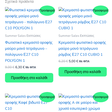
Σχετικά προϊόντα
Προσφορά!
Προσφορά!
Summer Sales Εκπτώσεις
Summer Sales Εκπτώσεις
Φωτιστικό κρεμαστό οροφής
Κρεμαστό φωτιστικό οροφής
μαύρο μονό τετράγωνο –
μαύρο μονό τετράγωνο
πολύγωνο Ε27 C10
ρόμβος Ε27 C10 CUBIO 1
POLYGON 1
Original
Η
6,20
€
5,00
€
Με ΦΠΑ
price
τρέχουσα
Original
Η
9,00
€
6,30
€
Με ΦΠΑ
was:
τιμή
price
τρέχουσα
Προσθήκη στο καλάθι
6,20 €.
είναι:
was:
τιμή
Προσθήκη στο καλάθι
5,00 €.
9,00 €.
είναι:
6,30 €.
Προσφορά!
Προσφορά!