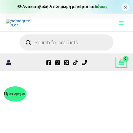
×
💳 Αντικαταβολή & πληρωμή με κάρτα σε
δόσεις
Μετάβαση
στο
περιεχόμενο
Products
search
Προσφορά!