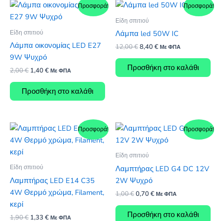
Προσφορά!
Προσφορά!
Είδη σπιτιού
Είδη σπιτιού
Λάμπα led 50W IC
Λάμπα οικονομίας LED E27
Original
Η
12,00
€
8,40
€
Με ΦΠΑ
price
τρέχουσα
9W Ψυχρό
was:
τιμή
Προσθήκη στο καλάθι
Original
Η
2,00
€
1,40
€
Με ΦΠΑ
12,00 €.
είναι:
price
τρέχουσα
8,40 €.
was:
τιμή
Προσθήκη στο καλάθι
2,00 €.
είναι:
1,40 €.
Προσφορά!
Προσφορά!
Είδη σπιτιού
Είδη σπιτιού
Λαμπτήρας LED G4 DC 12V
Λαμπτήρας LED E14 C35
2W Ψυχρό
4W Θερμό χρώμα, Filament,
Original
Η
1,00
€
0,70
€
Με ΦΠΑ
price
τρέχουσα
κερί
was:
τιμή
Προσθήκη στο καλάθι
Original
Η
1,90
€
1,33
€
Με ΦΠΑ
1,00 €.
είναι: