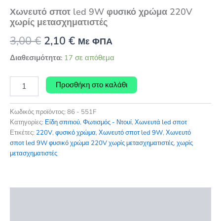
Χωνευτό σποτ led 9W φυσικό χρώμα 220V
χωρίς μετασχηματιστές
Original
Η
3,00
€
2,10
€
Με ΦΠΑ
price
τρέχουσα
Διαθεσιμότητα:
17 σε απόθεμα
was:
τιμή
Χωνευτό
Προσθήκη στο καλάθι
σποτ
3,00 €.
είναι:
led
2,10 €.
9W
Κωδικός προϊόντος:
86 - 551F
φυσικό
Κατηγορίες:
Είδη σπιτιού
,
Φωτισμός - Ντουί
,
Χωνευτά led σποτ
χρώμα
Ετικέτες:
220V
,
φυσικό χρώμα
,
Χωνευτό σποτ led 9W
,
Χωνευτό
220V
σποτ led 9W φυσικό χρώμα 220V χωρίς μετασχηματιστές
,
χωρίς
χωρίς
μετασχηματιστές
μετασχηματιστές
ποσότητα
Περιγραφή
Επιπλέον πληροφορίες