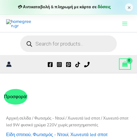
9W
×
💳 Αντικαταβολή & πληρωμή με κάρτα σε
δόσεις
φυσικό
Μετάβαση
χρώμα
220V
στο
χωρίς
περιεχόμενο
μετασχηματιστές
Products
ποσότητα
search
Προσφορά!
Αρχική σελίδα
/
Φωτισμός - Ντουί
/
Χωνευτά led σποτ
/ Χωνευτό σποτ
led 9W φυσικό χρώμα 220V χωρίς μετασχηματιστές
Είδη σπιτιού
,
Φωτισμός - Ντουί
,
Χωνευτά led σποτ