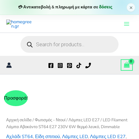
×
💳 Αντικαταβολή & πληρωμή με κάρτα σε
δόσεις
Μετάβαση
στο
περιεχόμενο
Products
search
Προσφορά!
Αρχική σελίδα
/
Φωτισμός - Ντουί
/
Λάμπες LED E27
/ LED Filament
Λάμπα Αβοκάντο ST64 E27 230V 6W θερμό λευκό, Dimmable
Αχλάδι ST64
,
Είδη σπιτιού
,
Λάμπες LED
,
Λάμπες LED E27
,