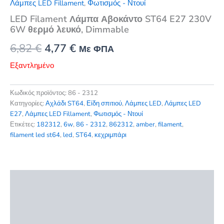
Λάμπες LED Fillament
,
Φωτισμός - Ντουί
LED Filament Λάμπα Αβοκάντο ST64 E27 230V
6W θερμό λευκό, Dimmable
Original
Η
6,82
€
4,77
€
Με ΦΠΑ
price
τρέχουσα
Εξαντλημένο
was:
τιμή
Κωδικός προϊόντος:
86 - 2312
6,82 €.
είναι:
Κατηγορίες:
Αχλάδι ST64
,
Είδη σπιτιού
,
Λάμπες LED
,
Λάμπες LED
E27
,
Λάμπες LED Fillament
,
Φωτισμός - Ντουί
4,77 €.
Ετικέτες:
182312
,
6w
,
86 - 2312
,
862312
,
amber
,
filament
,
filament led st64
,
led
,
ST64
,
κεχριμπάρι
Περιγραφή
Επιπλέον πληροφορίες
Αξιολογήσεις (0)