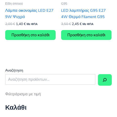
Είδη σπιτιού
G95
Λάμπα οικονομίας LED E27
LED λαμπτήρας G95 E27
9W Ψυχρό
4W Θερμό Filament G95
Original
Η
Original
Η
2,00
€
1,40
€
3,50
€
2,45
€
Με ΦΠΑ
Με ΦΠΑ
price
τρέχουσα
price
τρέχουσα
was:
τιμή
was:
τιμή
Προσθήκη στο καλάθι
Προσθήκη στο καλάθι
2,00 €.
είναι:
3,50 €.
είναι:
1,40 €.
2,45 €.
Αναζήτηση
Φιλτράρισμα με τιμή
Καλάθι